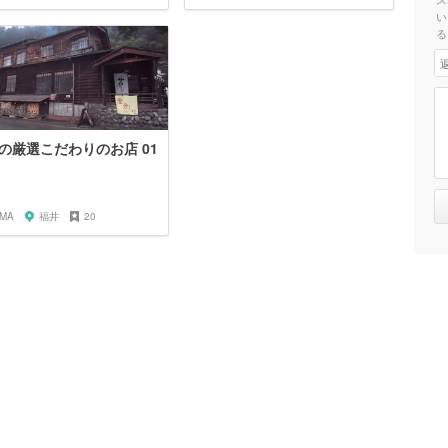
い
る
の厳選こだわりのお店 01
iMA
福井
20