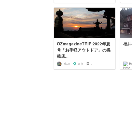
OZmagazineTRIP 2022年夏
福井
号「お手軽アウトドア」の掲
載店...
Ikkun
東京
0
H