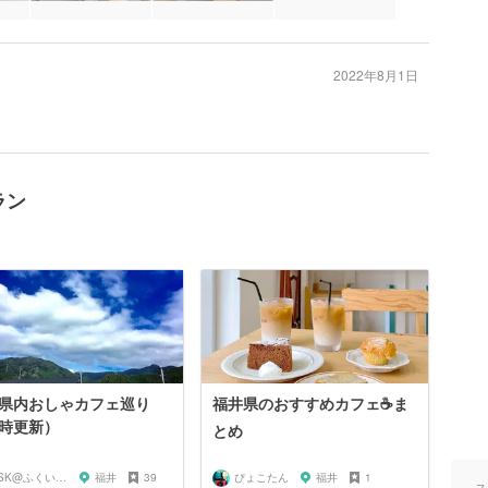
2022年8月1日
ラン
県内おしゃカフェ巡り
福井県のおすすめカフェ☕️ま
時更新）
とめ
KSK@ふくい旅グラファー
福井
39
ぴょこたん
福井
1
ス