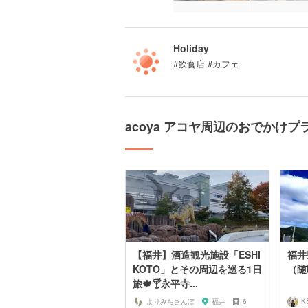
Holiday
#飲食店 #カフェ
acoya アコヤ周辺のおでかけプ
【福井】酒造観光施設「ESHI
福井
KOTO」とその周辺を巡る1日
（随
旅🍁🍸永平寺...
よりみちさんぽ
福井
6