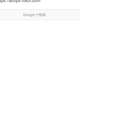
tps://acoya-fukui.com/
Googleで検索