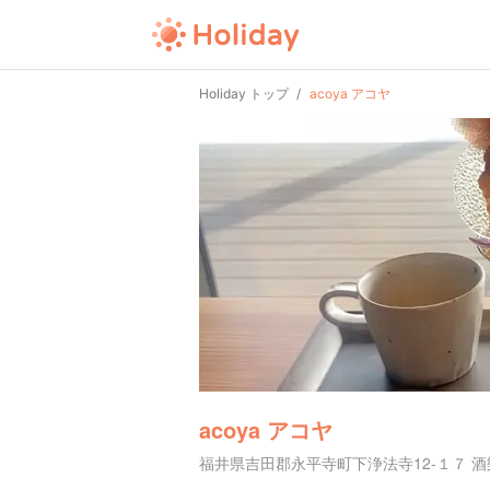
Holiday トップ
acoya アコヤ
acoya アコヤ
福井県吉田郡永平寺町下浄法寺12-１７ 酒樂