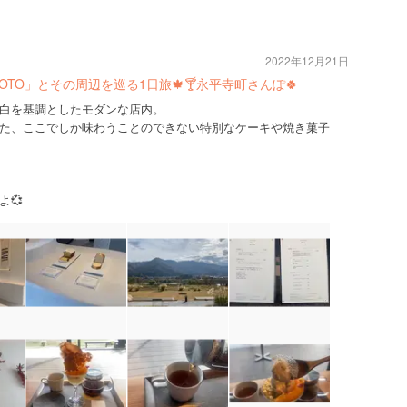
2022年12月21日
OTO」とその周辺を巡る1日旅🍁🍸永平寺町さんぽ🍀
白を基調としたモダンな店内。
た、ここでしか味わうことのできない特別なケーキや焼き菓子
よ💞