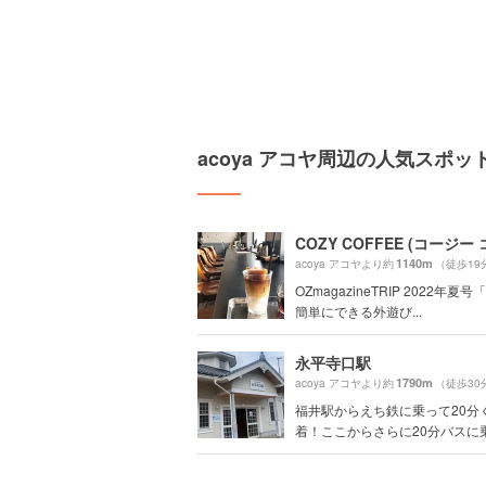
acoya アコヤ周辺の人気スポッ
COZY COFFEE (コージー
1140m
acoya アコヤより約
（徒歩19
OZmagazineTRIP 2022年夏
簡単にできる外遊び...
永平寺口駅
1790m
acoya アコヤより約
（徒歩30
福井駅からえち鉄に乗って20分
着！ここからさらに20分バスに乗.