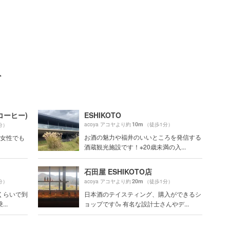
ト
 コーヒー)
ESHIKOTO
10m
acoya アコヤより約
（徒歩1分）
分）
お酒の魅力や福井のいいところを発信する
号「女性でも
酒蔵観光施設です！※20歳未満の入...
石田屋 ESHIKOTO店
20m
分）
acoya アコヤより約
（徒歩1分）
くらいで到
日本酒のテイスティング、購入ができるシ
..
ョップです🍶 有名な設計士さんやデ...