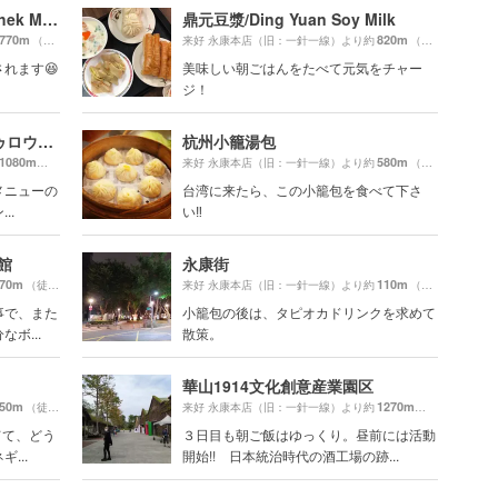
中正紀念堂（Chiang Kai-Shek Memorial Hall）
鼎元豆漿/Ding Yuan Soy Milk
770m
820m
（徒歩13分）
来好 永康本店（旧：一針一線）より約
（徒歩14分）
れます😆
美味しい朝ごはんをたべて元気をチャー
ジ！
金峰魯肉飯（チンフォンルゥロウファン）
杭州小籠湯包
1080m
580m
（徒歩19分）
来好 永康本店（旧：一針一線）より約
（徒歩10分）
メニューの
台湾に来たら、この小籠包を食べて下さ
..
い‼️
本館
永康街
70m
110m
（徒歩2分）
来好 永康本店（旧：一針一線）より約
（徒歩2分）
事で、また
小籠包の後は、タピオカドリンクを求めて
ボ...
散策。
華山1914文化創意産業園区
50m
1270m
（徒歩1分）
来好 永康本店（旧：一針一線）より約
（徒歩22分）
てて、どう
３日目も朝ご飯はゆっくり。昼前には活動
...
開始!! 日本統治時代の酒工場の跡...