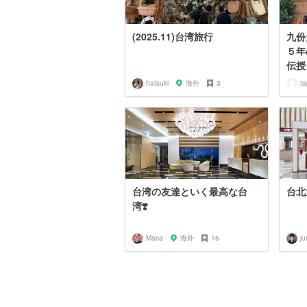
(2025.11)台湾旅行
九份
５年
伝授
hatsuki
海外
3
ta
台湾の友達といく最高な台
台北
湾❣️
Masa
海外
16