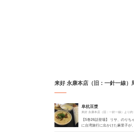
来好 永康本店（旧：一針一線）
阜杭豆漿
来好 永康本店（旧：一針一線）より約
【5巻26話登場】 リサ、のりち
に台湾旅行に出かけた麻里子が、.