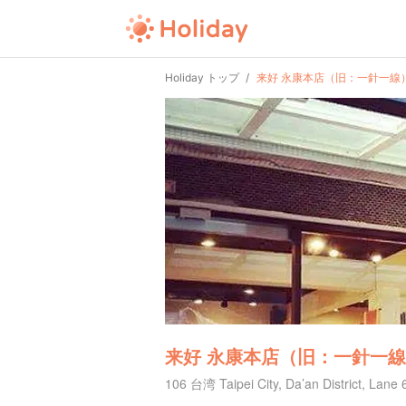
Holiday トップ
来好 永康本店（旧：一針一線
来好 永康本店（旧：一針一
106 台湾 Taipei City, Da’an District, Lane