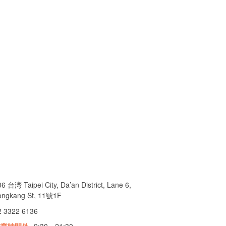
6 台湾 Taipei City, Da’an District, Lane 6,
ongkang St, 11號1F
2 3322 6136