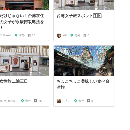
だけじゃない！台湾在住
台湾女子旅スポット🇹🇼
の女子が永康街攻略法を
！
pi.taiwan
海外
13
Yuri
海外
5
女性旅二泊三日
ちょこちょこ美味しい食べ台
湾旅
jump.w_rabbitkun
海外
15
ふうこ
海外
51