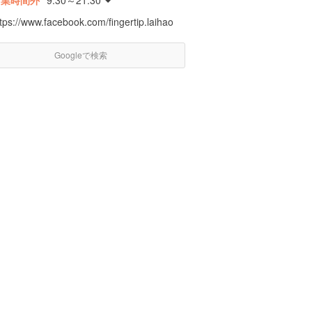
営業時間外
9:30～21:30
tps://www.facebook.com/fingertip.laihao
Googleで検索