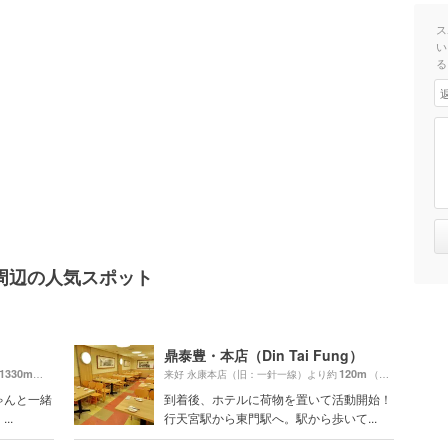
ス
い
る
周辺の人気スポット
鼎泰豊・本店（Din Tai Fung）
1330m
120m
（徒歩23分）
来好 永康本店（旧：一針一線）より約
（徒歩3分）
ゃんと一緒
到着後、ホテルに荷物を置いて活動開始！
..
行天宮駅から東門駅へ。駅から歩いて...