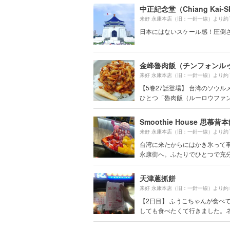
来好 永康本店（旧：一針一線）より約
日本にはないスケール感！圧倒さ
来好 永康本店（旧：一針一線）より約
【5巻27話登場】 台湾のソウル
ひとつ「魯肉飯（ルーロウファン.
Smoothie House 思慕昔
来好 永康本店（旧：一針一線）より約
台湾に来たからにはかき氷って
永康街へ。ふたりでひとつで充分な
天津蔥抓餅
来好 永康本店（旧：一針一線）より約
【2日目】 ふうこちゃんが食べ
しても食べたくて行きました。ネギ