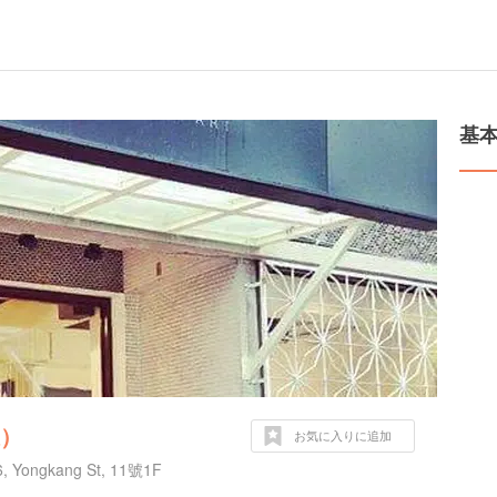
）
基
線）
お気に入りに追加
 6, Yongkang St, 11號1F