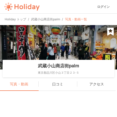
ログイン
Holiday トップ
武蔵小山商店街palm
写真・動画一覧
武蔵小山商店街palm
東京都品川区小山３丁目２３-５
写真・動画
口コミ
アクセス