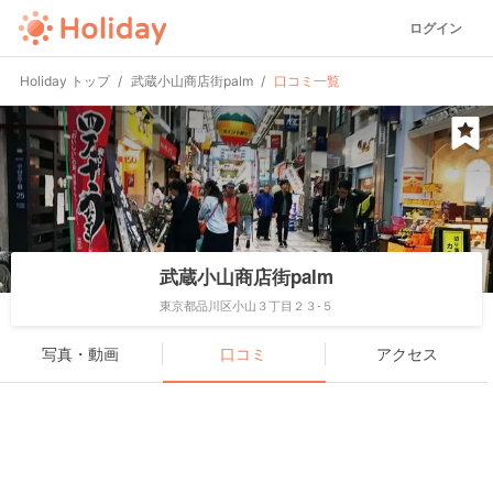
ログイン
Holiday トップ
武蔵小山商店街palm
口コミ一覧
武蔵小山商店街palm
東京都品川区小山３丁目２３-５
写真・動画
口コミ
アクセス