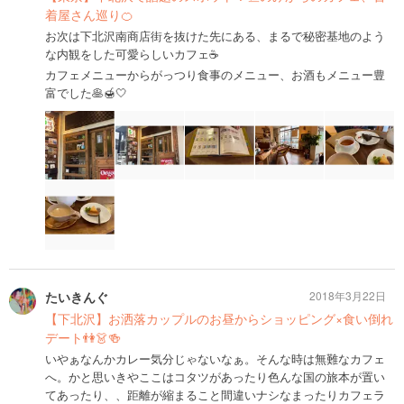
着屋さん巡り🍊
お次は下北沢南商店街を抜けた先にある、まるで秘密基地のよう
な内観をした可愛らしいカフェ☕️
カフェメニューからがっつり食事のメニュー、お酒もメニュー豊
富でした🥞🍯🤍
たいきんぐ
2018年3月22日
【下北沢】お洒落カップルのお昼からショッピング×食い倒れ
デート👫👗🍻
いやぁなんかカレー気分じゃないなぁ。そんな時は無難なカフェ
へ。かと思いきやここはコタツがあったり色んな国の旅本が置い
てあったり、、距離が縮まること間違いナシなまったりカフェラ