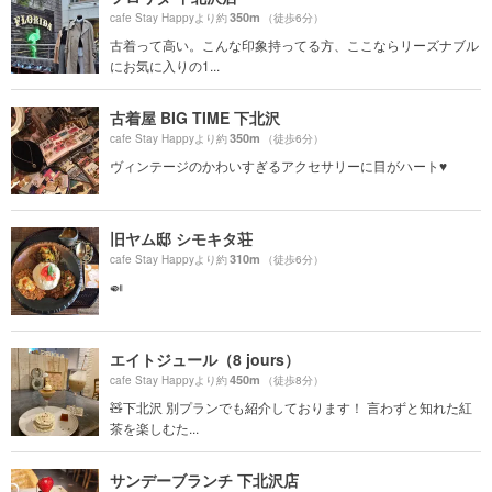
350m
cafe Stay Happyより約
（徒歩6分）
古着って高い。こんな印象持ってる方、ここならリーズナブル
にお気に入りの1...
古着屋 BIG TIME 下北沢
350m
cafe Stay Happyより約
（徒歩6分）
ヴィンテージのかわいすぎるアクセサリーに目がハート♥️
旧ヤム邸 シモキタ荘
310m
cafe Stay Happyより約
（徒歩6分）
🍛
エイトジュール（8 jours）
450m
cafe Stay Happyより約
（徒歩8分）
🧸下北沢 別プランでも紹介しております！ 言わずと知れた紅
茶を楽しむた...
サンデーブランチ 下北沢店