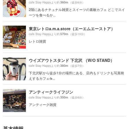
360m
cafe Stay Happyより約
（徒歩6分）
2階にあるナチュナル雑貨とスイーツの素敵カフェ どこでスイ
ーツを食べるか...
東京レトロa.m.a.store（エーエムエーストア）
570m
cafe Stay Happyより約
（徒歩10分）
レトロ雑貨
ウイズアウトスタンド 下北沢 （W/O STAND）
380m
cafe Stay Happyより約
（徒歩7分）
下北沢駅から徒歩1分の場所にある、店内もドリンクも写真映
えするカフェ☕️...
アンティークライフジン
350m
cafe Stay Happyより約
（徒歩6分）
アンティーク雑貨
基本情報