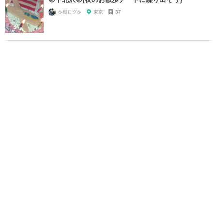
☕️棚ログ☕️
東京
37