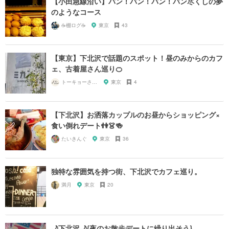
【小田急線沿い】パン！パン！パン！パン尽くしの夢
のようなコース
☕️棚ログ☕️
東京
43
【東京】下北沢で話題のスポット！昼のみからのカフ
ェ、古着屋さん巡り🍊
トーキョーさんぽ
東京
4
【下北沢】お洒落カップルのお昼からショッピング×
食い倒れデート👫👗🍻
たいきんぐ
東京
36
独特な雰囲気を持つ街、下北沢でカフェ巡り。
満月
東京
20
🌙下北沢🌙{夜のお散歩デートに繰り出そう}