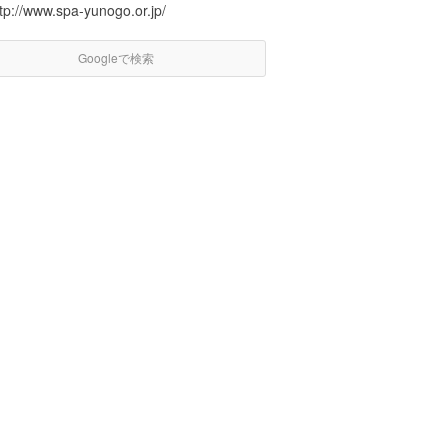
tp://www.spa-yunogo.or.jp/
Googleで検索