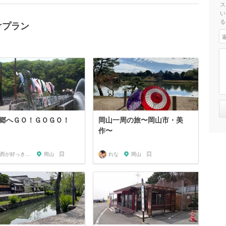
ス
い
る
けプラン
郷へＧＯ！ＧＯＧＯ！
岡山一周の旅〜岡山市・美
作〜
関西が好っきゃねん
岡山
れな
岡山