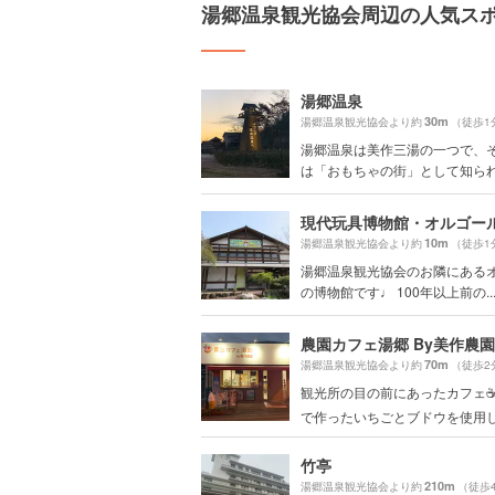
湯郷温泉観光協会周辺の人気ス
湯郷温泉
30m
湯郷温泉観光協会より約
（徒歩1
湯郷温泉は美作三湯の一つで、
は「おもちゃの街」として知られて
現代玩具博物館・オルゴー
10m
湯郷温泉観光協会より約
（徒歩1
湯郷温泉観光協会のお隣にある
の博物館です♩ 100年以上前の..
農園カフェ湯郷 By美作農園
70m
湯郷温泉観光協会より約
（徒歩2
観光所の目の前にあったカフェ☕️
で作ったいちごとブドウを使用し.
竹亭
210m
湯郷温泉観光協会より約
（徒歩