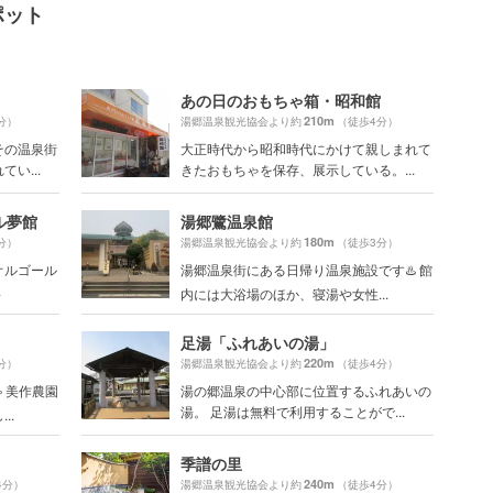
ポット
あの日のおもちゃ箱・昭和館
210m
分）
湯郷温泉観光協会より約
（徒歩4分）
その温泉街
大正時代から昭和時代にかけて親しまれて
い...
きたおもちゃを保存、展示している。...
ル夢館
湯郷鷺温泉館
180m
分）
湯郷温泉観光協会より約
（徒歩3分）
オルゴール
湯郷温泉街にある日帰り温泉施設です♨️ 館
.
内には大浴場のほか、寝湯や女性...
足湯「ふれあいの湯」
220m
分）
湯郷温泉観光協会より約
（徒歩4分）
 美作農園
湯の郷温泉の中心部に位置するふれあいの
湯。 足湯は無料で利用することがで...
..
季譜の里
240m
4分）
湯郷温泉観光協会より約
（徒歩4分）