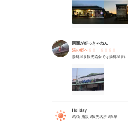
関西が好っきゃねん
湯の郷へＧＯ！ＧＯＧＯ！
湯郷温泉観光協会では湯郷温泉に
Holiday
#宿泊施設 #観光名所 #温泉