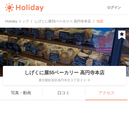
ログイン
Holiday トップ
しげくに屋55ベーカリー 高円寺本店
地図
しげくに屋55ベーカリー 高円寺本店
東京都杉並区高円寺北３丁目２２-９
写真・動画
口コミ
アクセス