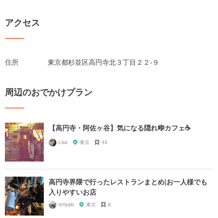
アクセス
住所
東京都杉並区高円寺北３丁目２２-９
周辺のおでかけプラン
【高円寺・阿佐ヶ谷】気になる隠れ🎼カフェ☕️
Lisa
東京
45
高円寺界隈で行ったレストランまとめ|お一人様でも
入りやすいお店
teriyaki
東京
6