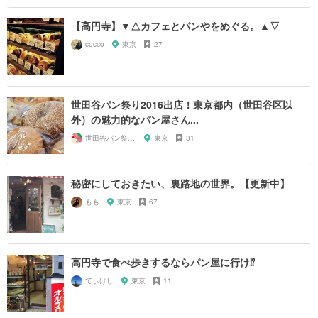
【高円寺】▼△カフェとパンやをめぐる。▲▽
cocco
東京
27
世田谷パン祭り2016出店！東京都内（世田谷区以
外）の魅力的なパン屋さん...
世田谷パン祭り実行委員会
東京
31
秘密にしておきたい、裏路地の世界。【更新中】
もも
東京
67
高円寺で食べ歩きするならパン屋に行け⁉︎
てぃけし
東京
11