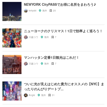
NEWYORK CityPASSでお得に名所をまわろう♪
teriyaki
海外
20
ニューヨークのクリスマス！1日で効率よく巡ろう！
川越コウ
海外
7
マンハッタン定番1日観光はこれだ！
川越コウ
海外
7
ついに光が見えはじめた貴方にオススメの【NYC】ま
ったりのんびりデートプ...
Angie
海外
31