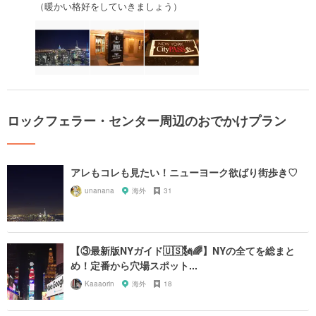
（暖かい格好をしていきましょう）
ロックフェラー・センター周辺のおでかけプラン
アレもコレも見たい！ニューヨーク欲ばり街歩き♡
unanana
海外
31
【③最新版NYガイド🇺🇸🗽🌈】NYの全てを総まと
め！定番から穴場スポット...
Kaaaorin
海外
18