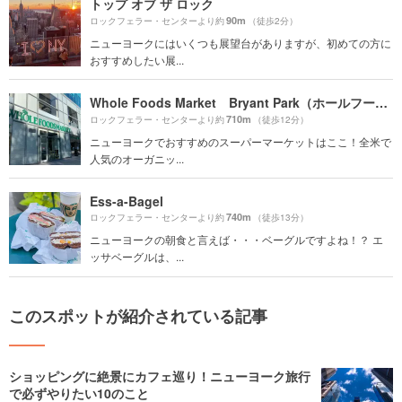
トップ オブ ザ ロック
90m
ロックフェラー・センターより約
（徒歩2分）
ニューヨークにはいくつも展望台がありますが、初めての方に
おすすめしたい展...
Whole Foods Market Bryant Park（ホールフーズ マーケット ブライアントパーク店）
710m
ロックフェラー・センターより約
（徒歩12分）
ニューヨークでおすすめのスーパーマーケットはここ！全米で
人気のオーガニッ...
Ess-a-Bagel
740m
ロックフェラー・センターより約
（徒歩13分）
ニューヨークの朝食と言えば・・・ベーグルですよね！？ エ
ッサベーグルは、...
このスポットが紹介されている記事
ショッピングに絶景にカフェ巡り！ニューヨーク旅行
で必ずやりたい10のこと