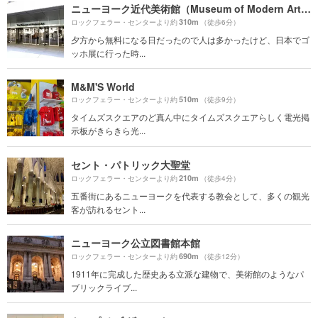
ニューヨーク近代美術館（Museum of Modern Art MoMA）
310m
ロックフェラー・センターより約
（徒歩6分）
夕方から無料になる日だったので人は多かったけど、日本でゴ
ッホ展に行った時...
M&M'S World
510m
ロックフェラー・センターより約
（徒歩9分）
タイムズスクエアのど真ん中にタイムズスクエアらしく電光掲
示板がきらきら光...
セント・パトリック大聖堂
210m
ロックフェラー・センターより約
（徒歩4分）
五番街にあるニューヨークを代表する教会として、多くの観光
客が訪れるセント...
ニューヨーク公立図書館本館
690m
ロックフェラー・センターより約
（徒歩12分）
1911年に完成した歴史ある立派な建物で、美術館のようなパ
ブリックライブ...