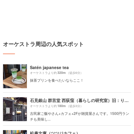
オーケストラ周辺の人気スポット
Satén japanese tea
320m
オーケストラより約
（徒歩6分）
抹茶プリンを食べたいならここ！
石見銀山 群言堂 西荻窪（暮らしの研究室）旧：りげんどう
180m
オーケストラより約
（徒歩3分）
古民家ご飯やさん+カフェ+2Fが雑貨屋さんです。1500円ラン
チも美味し...
松庵文庫（ツツジカフェ）