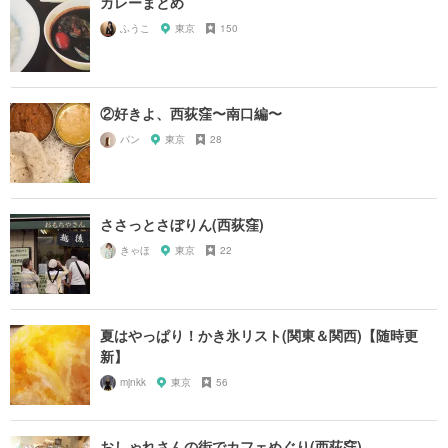
カレーまとめ
ふうこ
東京
150
②好きよ、西荻窪〜南口編〜
パン
東京
28
ささっとさぼりん(西荻窪)
きゃほ
東京
22
夏はやっぱり！かき氷リスト(関東＆関西)【随時更
新】
mjnkk
東京
56
おしゃれさんの街でカフェめぐり(西荻窪)