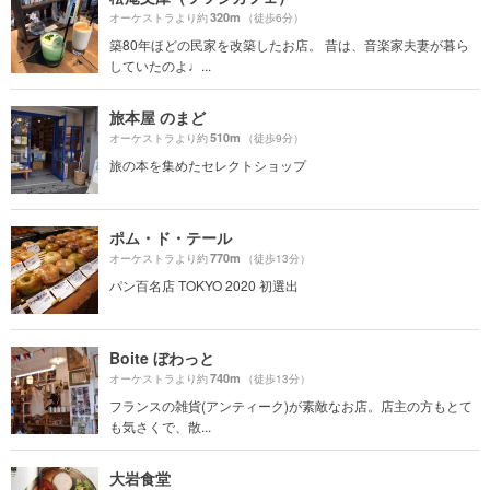
320m
オーケストラより約
（徒歩6分）
築80年ほどの民家を改築したお店。 昔は、音楽家夫妻が暮ら
していたのよ♩...
旅本屋 のまど
510m
オーケストラより約
（徒歩9分）
旅の本を集めたセレクトショップ
ポム・ド・テール
770m
オーケストラより約
（徒歩13分）
パン百名店 TOKYO 2020 初選出
Boite ぼわっと
740m
オーケストラより約
（徒歩13分）
フランスの雑貨(アンティーク)が素敵なお店。店主の方もとて
も気さくで、散...
大岩食堂