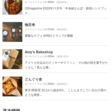
360m
オーケストラより約
（徒歩6分）
OZmagazine 2022年11月号「中央線さんぽ・新宿ハンドブッ
ク...
物豆奇
510m
オーケストラより約
（徒歩9分）
素敵なカフェ 柱時計とランプが素敵
Amy's Bakeshop
690m
オーケストラより約
（徒歩12分）
アメリカ仕込みのクッキーやマフィン、その他の焼き菓子がた
くさん！色んな種...
どんぐり舎
500m
オーケストラより約
（徒歩9分）
東京•西荻窪 北口から徒歩3分。 こじんまりしている山小屋の
ような喫茶...
基本情報