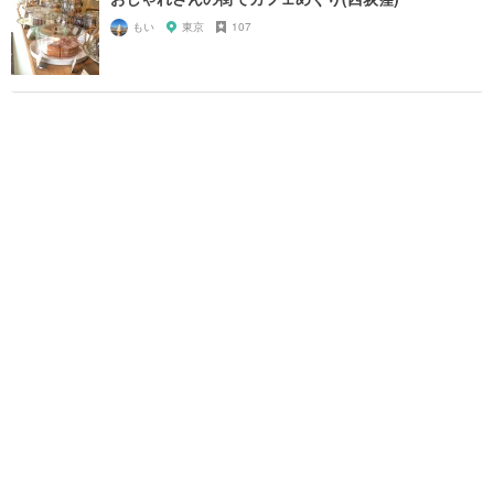
もい
東京
107