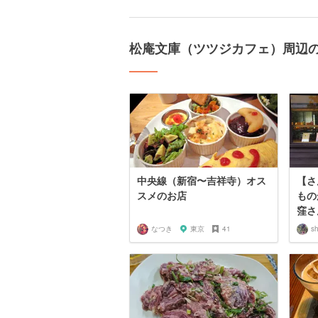
松庵文庫（ツツジカフェ）周辺
中央線（新宿〜吉祥寺）オス
【さ
スメのお店
もの
窪さ
なつき
東京
41
s