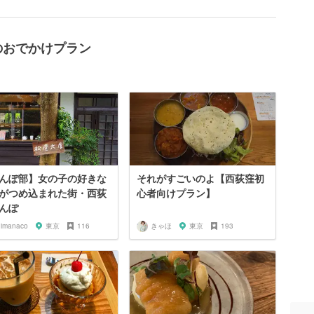
のおでかけプラン
んぽ部】女の子の好きな
それがすごいのよ【西荻窪初
がつめ込まれた街・西荻
心者向けプラン】
んぽ
himanaco
東京
116
きゃほ
東京
193