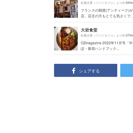
650
松庵文庫（ツツジカフェ）より約
フランスの雑貨(アンティーク)
店。店主の方もとても気さくで、散
大岩食堂
570
松庵文庫（ツツジカフェ）より約
OZmagazine 2022年11月号
ぽ・新宿ハンドブック...
シェアする