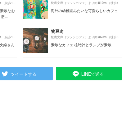
m
810m
（徒歩11分）
松庵文庫（ツツジカフェ）より約
（徒歩14分）
が素敵なお
海外の幼稚園みたいな可愛らしいカフェ
...
物豆奇
m
460m
（徒歩10分）
松庵文庫（ツツジカフェ）より約
（徒歩8分）
「中央線さん
素敵なカフェ 柱時計とランプが素敵
ツイートする
LINEで送る