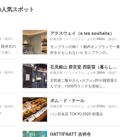
の人気スポット
アテスウェイ（a tes souhaits）
m
（徒歩17分）
950m
松庵文庫（ツツジカフェ）より約
（徒歩16分）
、軽井沢の
モンブランの神！！都内モンブランで一番
が...
好きかもしれない🌰 モンブランの...
石見銀山 群言堂 西荻窪（暮らしの研究室）旧：りげんどう
m
（徒歩5分）
380m
松庵文庫（ツツジカフェ）より約
（徒歩7分）
！
古民家ご飯やさん+カフェ+2Fが雑貨屋さ
んです。1500円ランチも美味し...
ポム・ド・テール
m
670m
（徒歩8分）
松庵文庫（ツツジカフェ）より約
（徒歩12分）
プ
パン百名店 TOKYO 2020 初選出
HATTIFNATT 吉祥寺