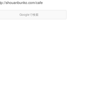
ttp://shouanbunko.com/cafe
Googleで検索