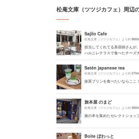
松庵文庫（ツツジカフェ）周辺
Sajilo Cafe
980
松庵文庫（ツツジカフェ）より約
担当してくれてる美容師さんが
ハルニレテラスで食べたチーズナン
Satén japanese tea
270
松庵文庫（ツツジカフェ）より約
抹茶プリンを食べたいならここ
旅本屋 のまど
460
松庵文庫（ツツジカフェ）より約
旅の本を集めたセレクトショッ
Boite ぼわっと