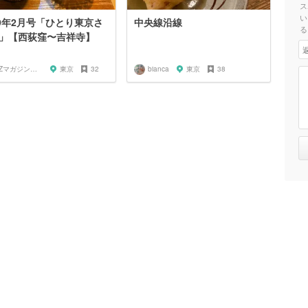
ス
い
19年2月号「ひとり東京さ
中央線沿線
る
」【西荻窪〜吉祥寺】
OZマガジンに掲載されたお店
東京
32
bianca
東京
38