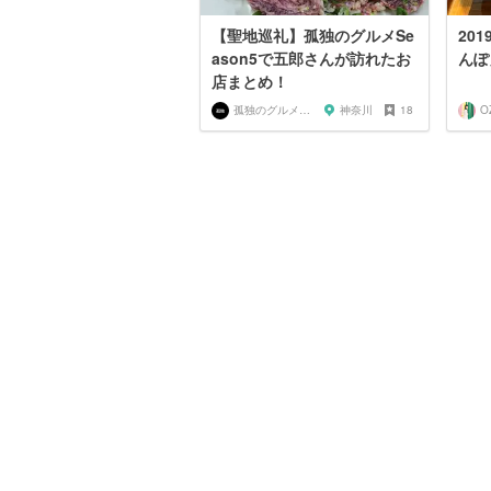
【聖地巡礼】孤独のグルメSe
20
ason5で五郎さんが訪れたお
んぽ
店まとめ！
孤独のグルメ大好き芸人
神奈川
18