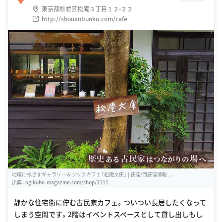
東京都杉並区松庵３丁目１２-２２
http://shouanbunko.com/cafe
地域に根ざすギャラリー＆ブックカフェ『松庵文庫』 | 荻窪/西荻窪情報 ...
出典：
ogikubo-magazine.com/shop/3111
静かな住宅街に佇む古民家カフェ。ついつい長居したくなって
しまう空間です。2階はイベントスペースとして貸し出しもし