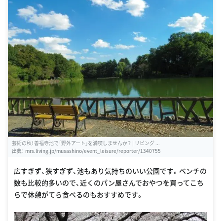
芸術の秋！善福寺池で「野外アート」を満喫しませんか？ | リビング ...
出典：
mrs.living.jp/musashino/event_leisure/reporter/1340755
広すぎず、狭すぎず、池もあり気持ちのいい公園です。ベンチの
数も比較的多いので、近くのパン屋さんでおやつを買ってこち
らで休憩がてら食べるのもおすすめです。