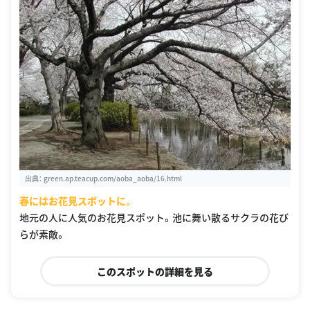
出典：
green.ap.teacup.com/aoba_aoba/16.html
春にはお花見スポットに。
地元の人に人気のお花見スポット。池に舞い散るサクラの花び
らが素敵。
このスポットの詳細を見る