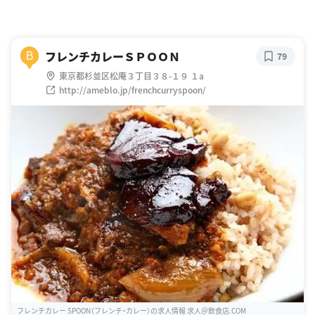
フレンチカレーＳＰＯＯＮ
B
79
東京都杉並区松庵３丁目３８-１９ １a
http://ameblo.jp/frenchcurryspoon/
フレンチカレー SPOON（フレンチ・カレー）の求人情報 求人＠飲食店.COM