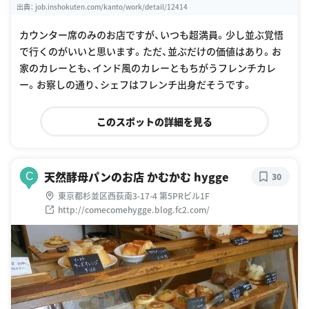
出典：
job.inshokuten.com/kanto/work/detail/12414
カウンター席のみのお店ですが、いつも超満員。少し並ぶ覚悟
で行くのがいいと思います。ただ、並ぶだけの価値はあり。お
家のカレーとも、インド風のカレーともちがうフレンチカレ
ー。お察しの通り、シェフはフレンチ出身だそうです。
このスポットの詳細を見る
天然酵母パンのお店 かむかむ hygge
C
30
東京都杉並区西荻南3-17-4 第5PRビル1F
http://comecomehygge.blog.fc2.com/