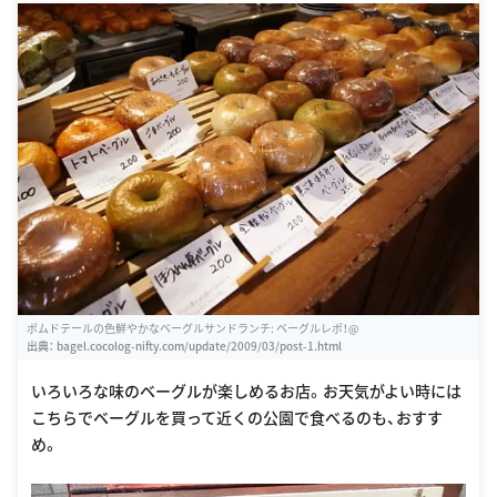
ポムドテールの色鮮やかなベーグルサンドランチ: ベーグルレポ！@
出典：
bagel.cocolog-nifty.com/update/2009/03/post-1.html
いろいろな味のベーグルが楽しめるお店。お天気がよい時には
こちらでベーグルを買って近くの公園で食べるのも、おすす
め。