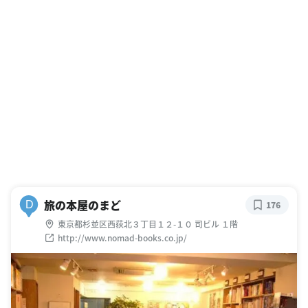
旅の本屋のまど
D
176
東京都杉並区西荻北３丁目１２-１０ 司ビル １階
http://www.nomad-books.co.jp/