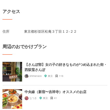
アクセス
住所
東京都杉並区松庵３丁目１２-２２
周辺のおでかけプラン
【さんぽ部】女の子の好きなものがつめ込まれた街・
西荻窪さんぽ
shimanaco
東京
116
中央線（新宿〜吉祥寺）オススメのお店
なつき
東京
41