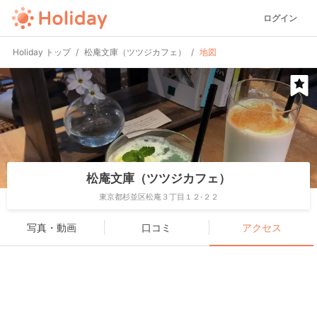
ログイン
Holiday トップ
松庵文庫（ツツジカフェ）
地図
松庵文庫（ツツジカフェ）
東京都杉並区松庵３丁目１２-２２
写真・動画
口コミ
アクセス