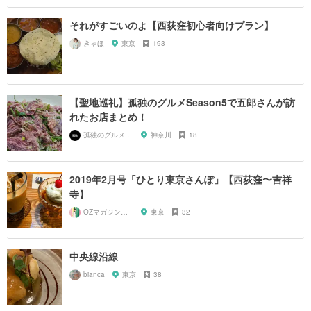
それがすごいのよ【西荻窪初心者向けプラン】
きゃほ
東京
193
【聖地巡礼】孤独のグルメSeason5で五郎さんが訪
れたお店まとめ！
孤独のグルメ大好き芸人
神奈川
18
2019年2月号「ひとり東京さんぽ」【西荻窪〜吉祥
寺】
OZマガジンに掲載されたお店
東京
32
中央線沿線
bianca
東京
38