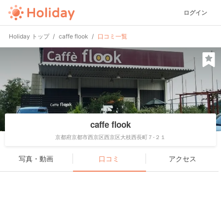
ログイン
Holiday トップ
caffe flook
口コミ一覧
caffe flook
京都府京都市西京区西京区大枝西長町７-２１
写真・動画
口コミ
アクセス