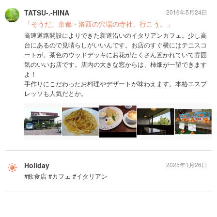
TATSU-.-HINA
2016年5月24日
「そうだ、京都・洛西の穴場の寺社、行こう。」
高速道路開設によりできた新道沿いのイタリアンカフェ。少し高
台にあるので見晴らしがいいんです。お店のすぐ横にはテニスコ
ートが。茶色のウッドデッキにお花がたくさん置かれていて雰囲
気のいいお店です。店内の大きな窓からは、柿畑が一望できます
よ！
手作りにこだわったお料理やデザートが味わえます。本格エスプ
レッソも人気だとか。
Holiday
2025年1月26日
#飲食店 #カフェ #イタリアン