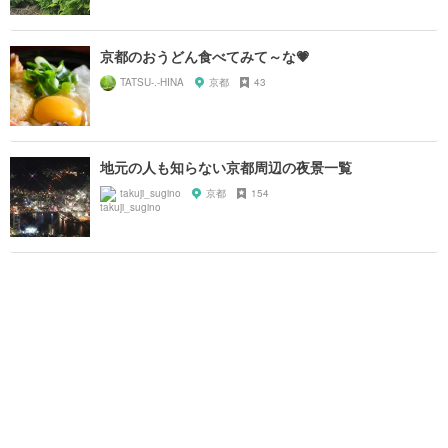
京都のおうどん食べてみて～な💗
TATSU-.-HINA
京都
43
地元の人も知らない京都周辺の夜景一覧
takuji_sugino
京都
154