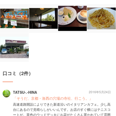
口コミ（2件）
TATSU-.-HINA
2016年5月24日
「そうだ、京都・洛西の穴場の寺社、行こう。」
高速道路開設によりできた新道沿いのイタリアンカフェ。少し高
台にあるので見晴らしがいいんです。お店のすぐ横にはテニスコ
ートが。茶色のウッドデッキにお花がたくさん置かれていて雰囲