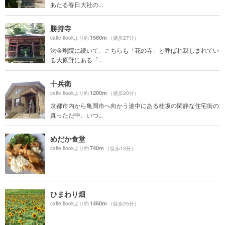
あたる春日大社の...
勝持寺
1580m
caffe flookより約
（徒歩27分）
法金剛院に続いて、こちらも「花の寺」と呼ばれ親しまれてい
る大原野にある「...
十兵衛
1200m
caffe flookより約
（徒歩20分）
京都市内から亀岡市へ向かう途中にある桂坂の閑静な住宅街の
真っただ中、いつ...
めだか食堂
740m
caffe flookより約
（徒歩13分）
ひまわり畑
1460m
caffe flookより約
（徒歩25分）