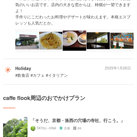
気のいいお店です。店内の大きな窓からは、柿畑が一望できます
よ！
手作りにこだわったお料理やデザートが味わえます。本格エスプ
レッソも人気だとか。
Holiday
2025年1月26日
#飲食店 #カフェ #イタリアン
caffe flook周辺のおでかけプラン
「そうだ、京都・洛西の穴場の寺社、行こう。」
TATSU-.-HINA
京都
69