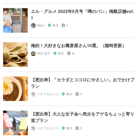
エル・グルメ 2022年5月号「噂のパン」掲載店舗vol.
1
Ikkun
東京
2
俺的！大好きなお蕎麦屋さん10選。（随時更新）
埠頭 見守
東京
81
【恵比寿】「カラダとココロにやさしい」おでかけプ
ラン
ハナウタカジツ
東京
4
【恵比寿】大人な女子会へ気分をアゲるちょっと寄り
道プラン
ハナウタカジツ
東京
2