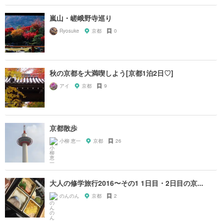
嵐山・嵯峨野寺巡り
Ryosuke
京都
0
秋の京都を大満喫しよう[京都1泊2日♡]
アイ
京都
9
京都散歩
小柳 恵一
京都
26
大人の修学旅行2016〜その1 1日目・2日目の京...
のんのん
京都
2