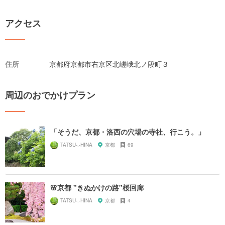
アクセス
住所
京都府京都市右京区北嵯峨北ノ段町３
周辺のおでかけプラン
「そうだ、京都・洛西の穴場の寺社、行こう。」
TATSU-.-HINA
京都
69
🌸京都 "きぬかけの路"桜回廊
TATSU-.-HINA
京都
4