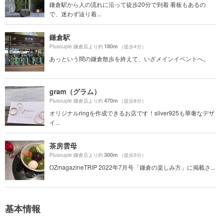
鎌倉駅から人の流れに沿って徒歩20分で到着 看板もあるの
で、迷わず辿り着...
鎌倉駅
180m
Plusouple 鎌倉店より約
（徒歩4分）
あっという間の鎌倉散歩を終えて、いざメインイベントへ。
gram（グラム）
470m
Plusouple 鎌倉店より約
（徒歩8分）
オリジナルringを作成できるお店です！silver925も華奢なデザ
イ...
茶房雲母
300m
Plusouple 鎌倉店より約
（徒歩5分）
OZmagazineTRIP 2022年7月号「鎌倉の楽しみ方」に掲載さ...
基本情報