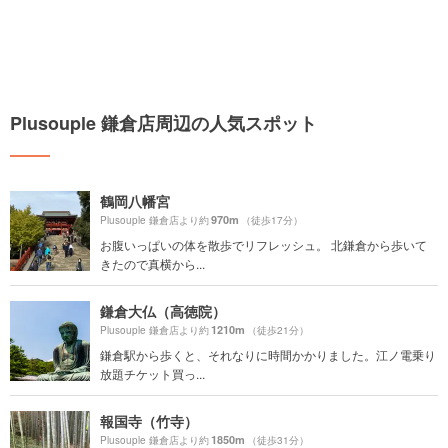
Plusouple 鎌倉店周辺の人気スポット
鶴岡八幡宮
970m
Plusouple 鎌倉店より約
（徒歩17分）
お腹いっぱいの体を散歩でリフレッシュ。 北鎌倉から歩いて
きたので真横から...
鎌倉大仏（高徳院）
1210m
Plusouple 鎌倉店より約
（徒歩21分）
鎌倉駅から歩くと、それなりに時間かかりました。江ノ電乗り
放題チケット買っ...
報国寺（竹寺）
1850m
Plusouple 鎌倉店より約
（徒歩31分）