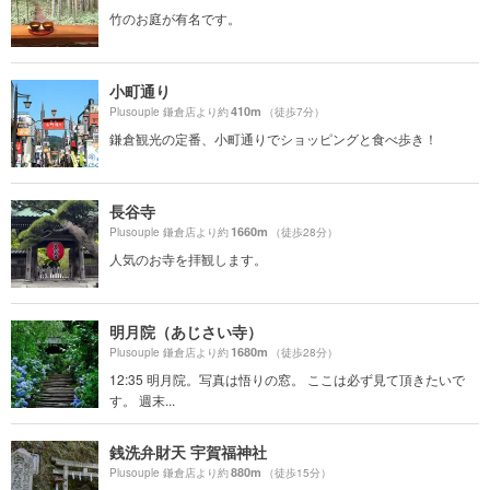
竹のお庭が有名です。
小町通り
410m
Plusouple 鎌倉店より約
（徒歩7分）
鎌倉観光の定番、小町通りでショッピングと食べ歩き！
長谷寺
1660m
Plusouple 鎌倉店より約
（徒歩28分）
人気のお寺を拝観します。
明月院（あじさい寺）
1680m
Plusouple 鎌倉店より約
（徒歩28分）
12:35 明月院。写真は悟りの窓。 ここは必ず見て頂きたいで
す。 週末...
銭洗弁財天 宇賀福神社
880m
Plusouple 鎌倉店より約
（徒歩15分）