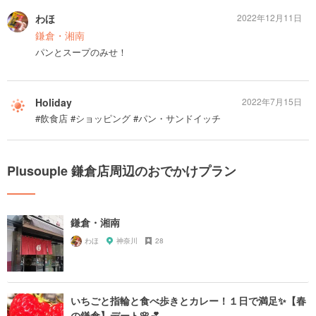
わほ
2022年12月11日
鎌倉・湘南
パンとスープのみせ！
Holiday
2022年7月15日
#飲食店 #ショッピング #パン・サンドイッチ
Plusouple 鎌倉店周辺のおでかけプラン
鎌倉・湘南
わほ
神奈川
28
いちごと指輪と食べ歩きとカレー！１日で満足✨【春
の鎌倉】デート🌸💕