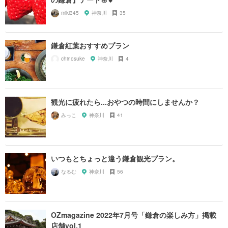
miki345
神奈川
35
鎌倉紅葉おすすめプラン
chinosuke
神奈川
4
観光に疲れたら...おやつの時間にしませんか？
みっこ
神奈川
41
いつもとちょっと違う鎌倉観光プラン。
なるむ
神奈川
56
OZmagazine 2022年7月号「鎌倉の楽しみ方」掲載
店舗vol.1