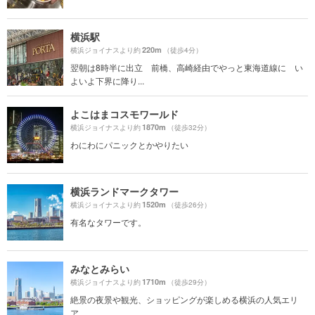
横浜駅
220m
横浜ジョイナスより約
（徒歩4分）
翌朝は8時半に出立 前橋、高崎経由でやっと東海道線に い
よいよ下界に降り...
よこはまコスモワールド
1870m
横浜ジョイナスより約
（徒歩32分）
わにわにパニックとかやりたい
横浜ランドマークタワー
1520m
横浜ジョイナスより約
（徒歩26分）
有名なタワーです。
みなとみらい
1710m
横浜ジョイナスより約
（徒歩29分）
絶景の夜景や観光、ショッピングが楽しめる横浜の人気エリ
ア。