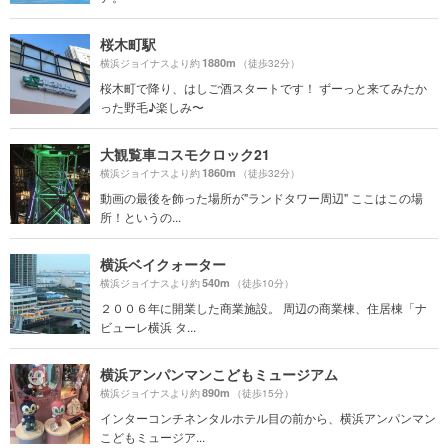
桜木町駅
1880m
横浜ジョイナスより約
（徒歩32分）
桜木町で降り、はしご酒スタートです！ ずーっと来てみたか
った野毛♪楽しみ〜
大観覧車コスモクロック21
1860m
横浜ジョイナスより約
（徒歩32分）
動画の最後を飾った場所が"ランドタワー周辺" ここはこの場
所！というの...
横浜ベイクォーター
540m
横浜ジョイナスより約
（徒歩10分）
２００６年に開業した商業施設。 周辺の商業棟、住居棟「ナ
ビューレ横浜 タ...
横浜アンパンマンこどもミュージアム
890m
横浜ジョイナスより約
（徒歩15分）
インターコンチネンタルホテル目の前から、横浜アンパンマン
こどもミュージア...