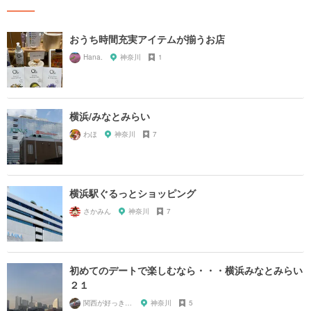
おうち時間充実アイテムが揃うお店
Hana.
神奈川
1
横浜/みなとみらい
わほ
神奈川
7
横浜駅ぐるっとショッピング
さかみん
神奈川
7
初めてのデートで楽しむなら・・・横浜みなとみらい
２１
関西が好っきゃねん
神奈川
5