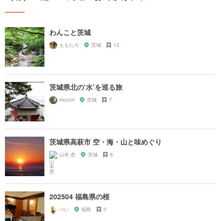
わんこと茨城
ももたろ
茨城
12
茨城県北の‘水’を巡る旅
mounri
茨城
7
茨城県高萩市 空・海・山と味めぐり
山本 恵
茨城
8
202504 福島県の桜
ぺい
福島
0