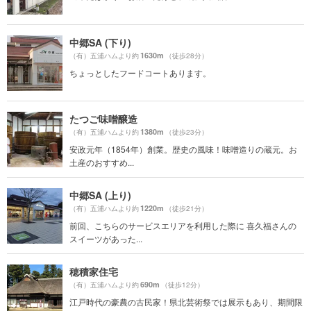
中郷SA (下り)
1630m
（有）五浦ハムより約
（徒歩28分）
ちょっとしたフードコートあります。
たつご味噌醸造
1380m
（有）五浦ハムより約
（徒歩23分）
安政元年（1854年）創業。歴史の風味！味噌造りの蔵元。お
土産のおすすめ...
中郷SA (上り)
1220m
（有）五浦ハムより約
（徒歩21分）
前回、こちらのサービスエリアを利用した際に 喜久福さんの
スイーツがあった...
穂積家住宅
690m
（有）五浦ハムより約
（徒歩12分）
江戸時代の豪農の古民家！県北芸術祭では展示もあり、期間限