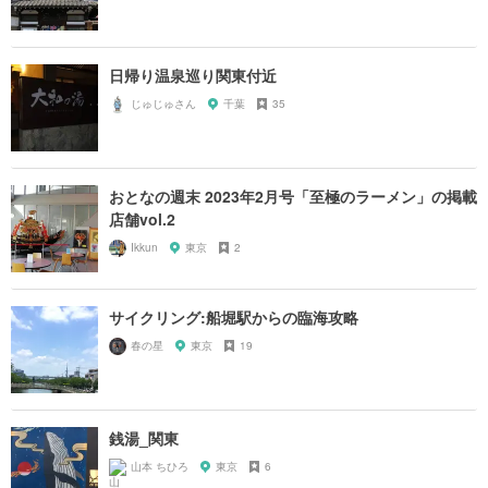
日帰り温泉巡り関東付近
じゅじゅさん
千葉
35
おとなの週末 2023年2月号「至極のラーメン」の掲載
店舗vol.2
Ikkun
東京
2
サイクリング:船堀駅からの臨海攻略
春の星
東京
19
銭湯_関東
山本 ちひろ
東京
6