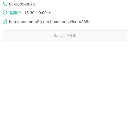
03-3689-0676
営業中
15:30～0:00
http://members2.jcom.home.ne.jp/tsuru268/
Googleで検索