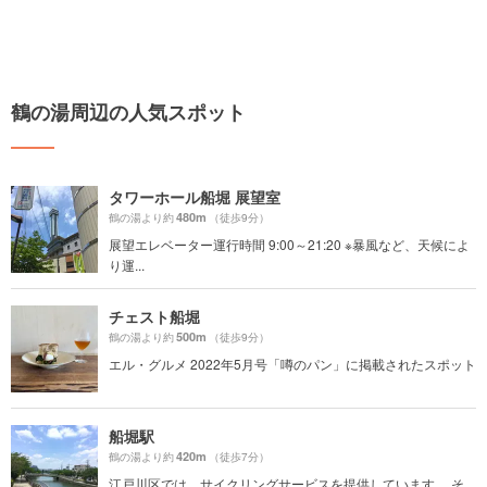
鶴の湯周辺の人気スポット
タワーホール船堀 展望室
480m
鶴の湯より約
（徒歩9分）
展望エレベーター運行時間 9:00～21:20 ※暴風など、天候によ
り運...
チェスト船堀
500m
鶴の湯より約
（徒歩9分）
エル・グルメ 2022年5月号「噂のパン」に掲載されたスポット
船堀駅
420m
鶴の湯より約
（徒歩7分）
江戸川区では、サイクリングサービスを提供しています。 そ