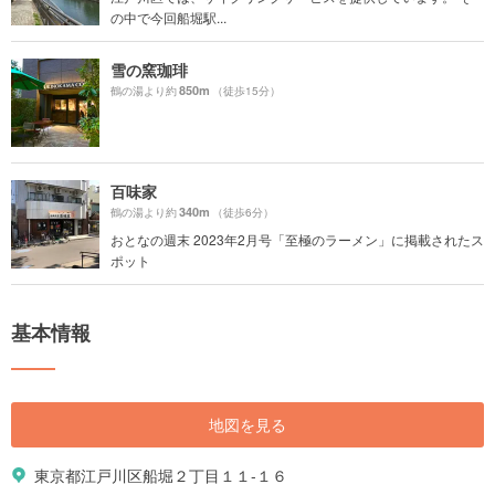
の中で今回船堀駅...
雪の窯珈琲
850m
鶴の湯より約
（徒歩15分）
百味家
340m
鶴の湯より約
（徒歩6分）
おとなの週末 2023年2月号「至極のラーメン」に掲載されたス
ポット
基本情報
地図を見る
東京都江戸川区船堀２丁目１１-１６