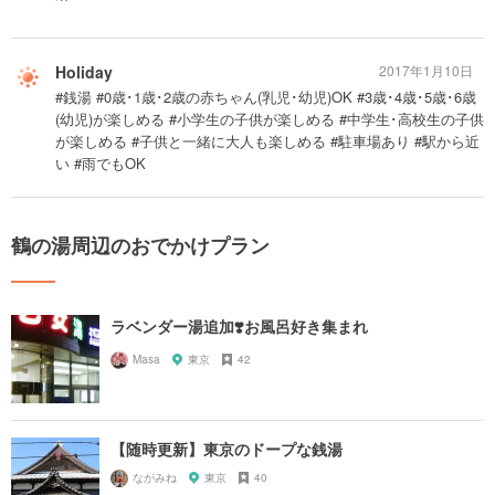
Holiday
2017年1月10日
#銭湯 #0歳･1歳･2歳の赤ちゃん(乳児･幼児)OK #3歳･4歳･5歳･6歳
(幼児)が楽しめる #小学生の子供が楽しめる #中学生･高校生の子供
が楽しめる #子供と一緒に大人も楽しめる #駐車場あり #駅から近
い #雨でもOK
鶴の湯周辺のおでかけプラン
ラベンダー湯追加❣️お風呂好き集まれ
Masa
東京
42
【随時更新】東京のドープな銭湯
ながみね
東京
40