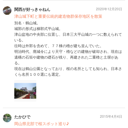
関西が好っきゃねん
2020年12月20日
津山城下町と重要伝統的建造物群保存地区を散策
別名・鶴山城。
城郭の形式は梯郭式平山城。
津山盆地の中央部に位置し、日本三大平山城の一つに数えられて
いる。
往時は外郭を含めて、７７棟の櫓が建ち並んでいた。
明治時代、廃城令により天守・櫓などの建物が破却され、現在は
遺構の石垣や建物の礎石が残り、再建された二重櫓と土塀があ
る。
現在は鶴山公園となっており、桜の名所としても知られ、日本さ
くら名所１００選にも選定。
たかひで
2015年4月4日
岡山県北部で桜スポット巡り♪