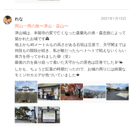
れな
2021年1月15日
岡山一周の旅〜津山・蒜山〜
津山城は、本能寺の変で亡くなった森蘭丸の弟・森忠政によって
築かれたお城です🏯
地上から45メートルもの高さがある石垣は立派で、天守閣までは
何段もの階段が続き、私が敵だったらヘトヘトで戦えないくらい
体力を持ってかれました😅（笑）
最後の力を振り絞って着いた天守からの景色は圧巻でした🔭🌤
しかも、ちょうど紅葉の時期だったので、お城の周りには綺麗な
モミジやカエデが色づいていました🍁