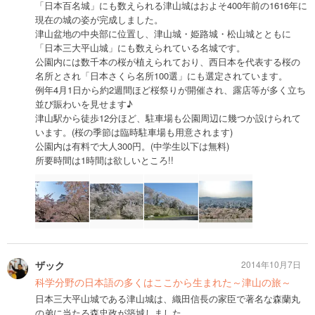
「日本百名城」にも数えられる津山城はおよそ400年前の1616年に
現在の城の姿が完成しました。
津山盆地の中央部に位置し、津山城・姫路城・松山城とともに
「日本三大平山城」にも数えられている名城です。
公園内には数千本の桜が植えられており、西日本を代表する桜の
名所とされ「日本さくら名所100選」にも選定されています。
例年4月1日から約2週間ほど桜祭りが開催され、露店等が多く立ち
並び賑わいを見せます♪
津山駅から徒歩12分ほど、駐車場も公園周辺に幾つか設けられて
います。(桜の季節は臨時駐車場も用意されます)
公園内は有料で大人300円。(中学生以下は無料)
所要時間は1時間は欲しいところ!!
ザック
2014年10月7日
科学分野の日本語の多くはここから生まれた～津山の旅～
日本三大平山城である津山城は、織田信長の家臣で著名な森蘭丸
の弟に当たる森忠政が築城しました。