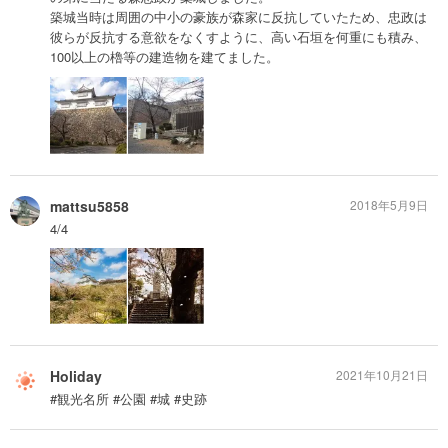
築城当時は周囲の中小の豪族が森家に反抗していたため、忠政は
彼らが反抗する意欲をなくすように、高い石垣を何重にも積み、
100以上の櫓等の建造物を建てました。
mattsu5858
2018年5月9日
4/4
Holiday
2021年10月21日
#観光名所 #公園 #城 #史跡