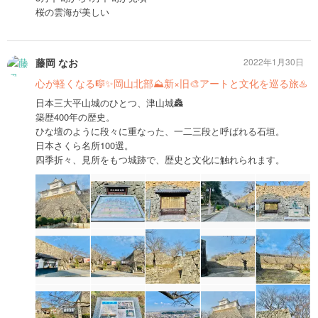
桜の雲海が美しい
藤岡 なお
2022年1月30日
心が軽くなる🎼✨岡山北部⛰新×旧🎨アートと文化を巡る旅♨️
日本三大平山城のひとつ、津山城🏯
築歴400年の歴史。
ひな壇のように段々に重なった、一二三段と呼ばれる石垣。
日本さくら名所100選。
四季折々、見所をもつ城跡で、歴史と文化に触れられます。