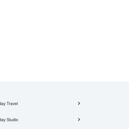
day Travel
day Studio