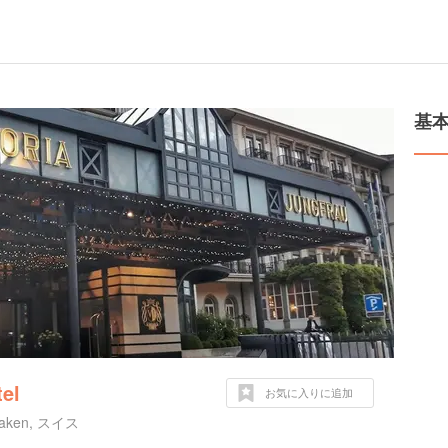
l
基
tel
お気に入りに追加
erlaken, スイス