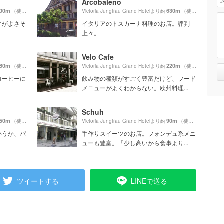
Arcobaleno
00m
630m
（徒歩4分）
Victoria Jungfrau Grand Hotelより約
（徒歩11分）
手がよさそ
イタリアのトスカーナ料理のお店。評判
上々。
Velo Cafe
80m
220m
（徒歩7分）
Victoria Jungfrau Grand Hotelより約
（徒歩4分）
コーヒーに
飲み物の種類がすごく豊富だけど、フード
メニューがよくわからない。欧州料理...
Schuh
50m
90m
（徒歩13分）
Victoria Jungfrau Grand Hotelより約
（徒歩2分）
いうか、パ
手作りスイーツのお店。フォンデュ系メニ
ューも豊富。「少し高いから食事より...
ツイートする
LINEで送る