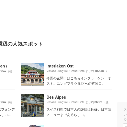
Hotel周辺の人気スポット
ken）
Interlaken Ost
1020m
80m
Victoria Jungfrau Grand Hotelより約
（徒歩18分）
（徒歩8分）
今回の玄関口はこちらインタラーケン・オ
スト。ユングフラウ 地区への玄関口...
Des Alpes
50m
360m
（徒歩8分）
Victoria Jungfrau Grand Hotelより約
（徒歩6分）
ズフォンデ
スイス料理で日本人の評価は良好。日本語
ス
い
い...
メニューまであるらしい。
る