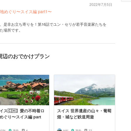
2022年7月5日
地めぐり〜スイス編 part1〜
、是非お立ち寄りを！第16話でユン・セリが若手音楽家たちを
た場所です。
 Hotel周辺のおでかけプラン
イス🇨🇭】愛の不時着ロ
スイス 世界遺産の山々・葡萄
めぐり〜スイス編 part
畑・城など鉄道周遊
hlie
海外
4
seki
海外
23