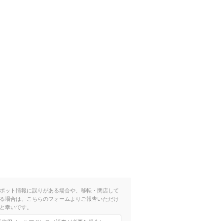
ポット情報に誤りがある場合や、移転・閉店して
る場合は、こちらのフォームよりご報告いただけ
と幸いです。