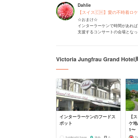
Dahlie
【スイス🇨🇭】愛の不時着ロケ
☆おまけ☆
インターラーケンで時間があれば
支援するコンサートの会場となっ
Victoria Jungfrau Grand
インターラーケンのフードス
【ス
ポット
ケ地
1〜
fumikoshi.base
海外
0
Da