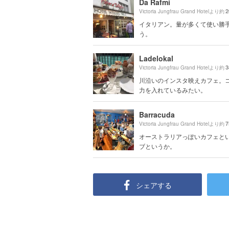
Da Rafmi
2
Victoria Jungfrau Grand Hotelより約
イタリアン。量が多くて使い勝
う。
Ladelokal
3
Victoria Jungfrau Grand Hotelより約
川沿いのインスタ映えカフェ。
力を入れているみたい。
Barracuda
7
Victoria Jungfrau Grand Hotelより約
オーストラリアっぽいカフェと
ブというか。
シェアする