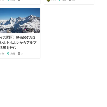
イス🇨🇭】映画007のロ
シルトホルンからアルプ
名峰を拝む
hlie
海外
3