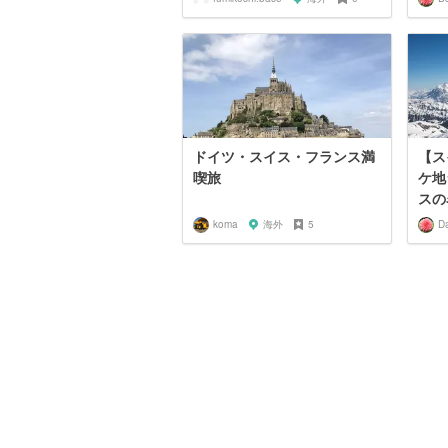
ドイツ・スイス・フランス満
【ス
喫旅
ケ地
スの
koma
海外
5
Da