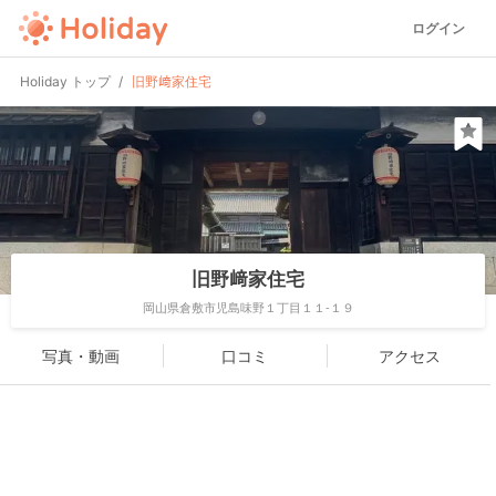
ログイン
Holiday トップ
旧野﨑家住宅
旧野﨑家住宅
岡山県倉敷市児島味野１丁目１１-１９
写真・動画
口コミ
アクセス