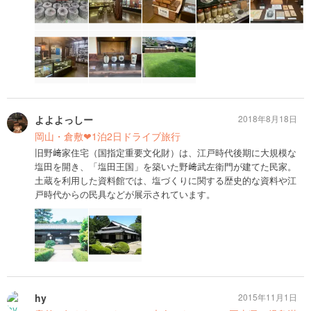
よよよっしー
2018年8月18日
岡山・倉敷❤︎1泊2日ドライブ旅行
旧野﨑家住宅（国指定重要文化財）は、江戸時代後期に大規模な
塩田を開き、「塩田王国」を築いた野﨑武左衛門が建てた民家。
土蔵を利用した資料館では、塩づくりに関する歴史的な資料や江
戸時代からの民具などが展示されています。
hy
2015年11月1日