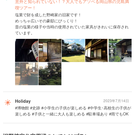
意外と知られていない！？大人でもアソベる岡山県の児島満
喫ツアー！
塩業で財を成した野崎家の旧家です！
めっちゃ広いその豪邸にびっくり！
昔の塩業の様子や当時の使用されていた家具がきれいに保存され
ています。
Holiday
2023年7月14日
#博物館 #史跡 #小学生の子供が楽しめる #中学生･高校生の子供が
楽しめる #子供と一緒に大人も楽しめる #駐車場あり #雨でもOK