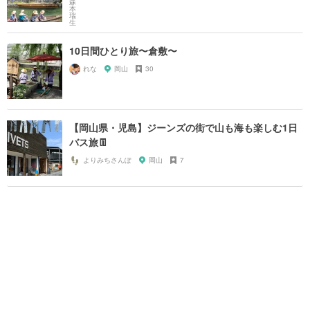
10日間ひとり旅〜倉敷〜
れな
岡山
30
【岡山県・児島】ジーンズの街で山も海も楽しむ1日
バス旅👖
よりみちさんぽ
岡山
7