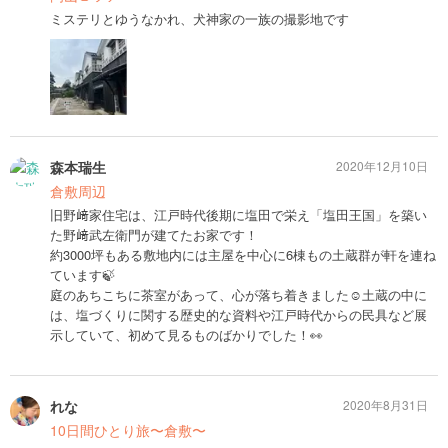
ミステリとゆうなかれ、犬神家の一族の撮影地です
森本瑞生
2020年12月10日
倉敷周辺
旧野﨑家住宅は、江戸時代後期に塩田で栄え「塩田王国」を築い
た野﨑武左衛門が建てたお家です！
約3000坪もある敷地内には主屋を中心に6棟もの土蔵群が軒を連ね
ています🍃
庭のあちこちに茶室があって、心が落ち着きました☺️土蔵の中に
は、塩づくりに関する歴史的な資料や江戸時代からの民具など展
示していて、初めて見るものばかりでした！👀
れな
2020年8月31日
10日間ひとり旅〜倉敷〜