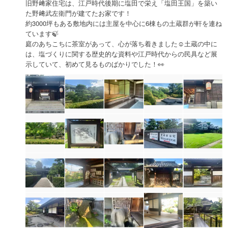
旧野﨑家住宅は、江戸時代後期に塩田で栄え「塩田王国」を築い
た野﨑武左衛門が建てたお家です！
約3000坪もある敷地内には主屋を中心に6棟もの土蔵群が軒を連ね
ています🍃
庭のあちこちに茶室があって、心が落ち着きました☺️土蔵の中に
は、塩づくりに関する歴史的な資料や江戸時代からの民具など展
示していて、初めて見るものばかりでした！👀