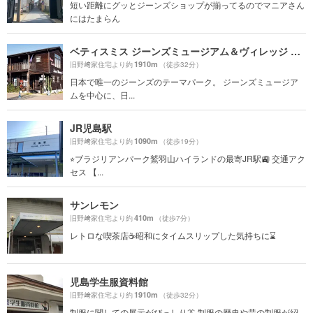
短い距離にグッとジーンズショップが揃ってるのでマニアさん
にはたまらん
ベティスミス ジーンズミュージアム＆ヴィレッジ （Betty Smith JEANS MUSEUM&VILLAGE）
1910m
旧野﨑家住宅より約
（徒歩32分）
日本で唯一のジーンズのテーマパーク。 ジーンズミュージア
ムを中心に、日...
JR児島駅
1090m
旧野﨑家住宅より約
（徒歩19分）
⭐︎ブラジリアンパーク鷲羽山ハイランドの最寄JR駅🚉 交通アク
セス 【...
サンレモン
410m
旧野﨑家住宅より約
（徒歩7分）
レトロな喫茶店☕️昭和にタイムスリップした気持ちに⌛️
児島学生服資料館
1910m
旧野﨑家住宅より約
（徒歩32分）
制服に関しての展示がびっしり👔 制服の歴史や昔の制服が紹