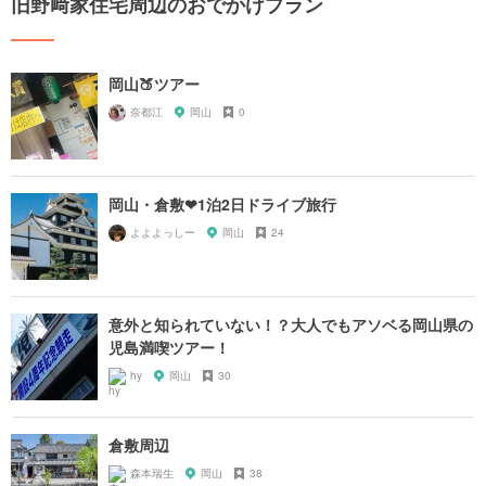
旧野﨑家住宅周辺のおでかけプラン
岡山🍑ツアー
奈都江
岡山
0
岡山・倉敷❤︎1泊2日ドライブ旅行
よよよっしー
岡山
24
意外と知られていない！？大人でもアソベる岡山県の
児島満喫ツアー！
hy
岡山
30
倉敷周辺
森本瑞生
岡山
38