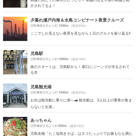
介されてるよ！
夕暮れ瀬戸内海＆水島コンビナート夜景クルーズ
1340m
旧野﨑家住宅より約
（徒歩23分）
ここでしか見えない夜景を見ながら１日のグルメを振り返る‼︎
児島駅
1080m
旧野﨑家住宅より約
（徒歩19分）
旅のスタートは、児島駅から！ 駅口にジーンズが吊るされて
る👖
児島観光港
1340m
旧野﨑家住宅より約
（徒歩23分）
お次は観光船に乗りに港へ🛥 観光船は、3人以上の乗客が集ま
らないと出港...
あっちゃん
820m
旧野﨑家住宅より約
（徒歩14分）
児島名物「たこ塩焼きそば」はタコたっぷりでお腹も心も満た