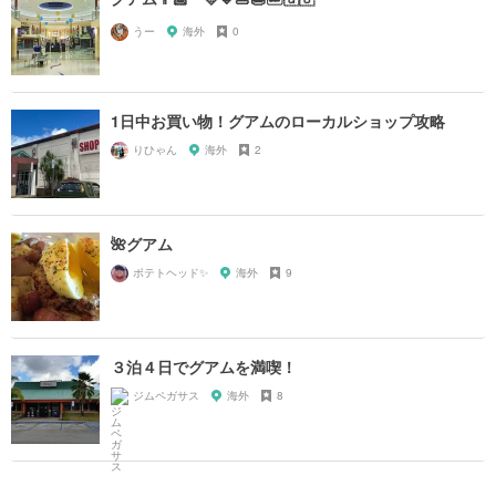
うー
海外
0
1日中お買い物！グアムのローカルショップ攻略
りひゃん
海外
2
🌺グアム
ポテトヘッド✨
海外
9
３泊４日でグアムを満喫！
ジムペガサス
海外
8