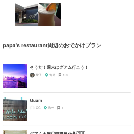
papa's restaurant周辺のおでかけプラン
そうだ！週末はグアム行こう！
旅子
海外
120
Guam
OG
海外
1
グアム👨🏾‍🦲🩵💙🍔🍩🏝️🇬🇺