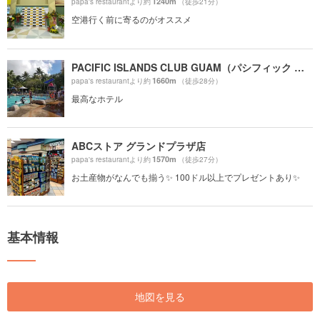
1240m
papa's restaurantより約
（徒歩21分）
空港行く前に寄るのがオススメ
PACIFIC ISLANDS CLUB GUAM（パシフィック アイランド クラブ グアム）
1660m
papa's restaurantより約
（徒歩28分）
最高なホテル
ABCストア グランドプラザ店
1570m
papa's restaurantより約
（徒歩27分）
お土産物がなんでも揃う✨ 100ドル以上でプレゼントあり✨
基本情報
地図を見る