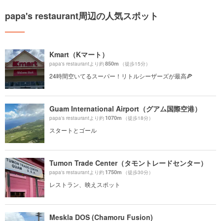
papa's restaurant周辺の人気スポット
Kmart（Kマート）
850m
papa's restaurantより約
（徒歩15分）
24時間空いてるスーパー！リトルシーザーズが最高🍕
Guam International Airport（グアム国際空港）
1070m
papa's restaurantより約
（徒歩18分）
スタートとゴール
Tumon Trade Center（タモントレードセンター）
1750m
papa's restaurantより約
（徒歩30分）
レストラン、映えスポット
Meskla DOS (Chamoru Fusion)