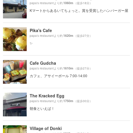
1060m
papa's restaurantより約
（徒歩18分）
Kマートからあるいてちょっと。賞を受賞したハンバーガー屋
Pika's Cafe
1620m
papa's restaurantより約
（徒歩27分）
✨
Cafe Gudcha
1610m
papa's restaurantより約
（徒歩27分）
カフェ、アサイーボール 7:00-14:00
The Kracked Egg
1750m
papa's restaurantより約
（徒歩30分）
朝食といえば！
Village of Donki