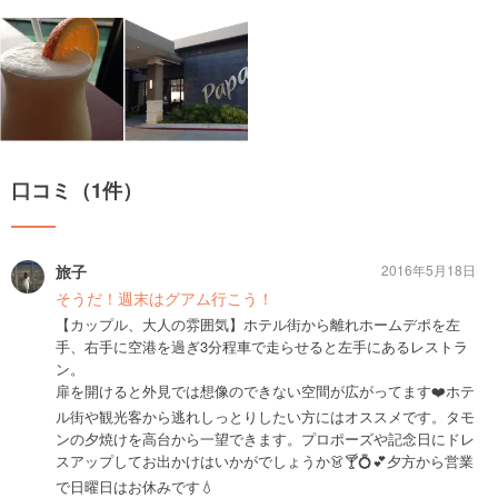
口コミ（1件）
旅子
2016年5月18日
そうだ！週末はグアム行こう！
【カップル、大人の雰囲気】ホテル街から離れホームデポを左
手、右手に空港を過ぎ3分程車で走らせると左手にあるレストラ
ン。
扉を開けると外見では想像のできない空間が広がってます❤️ホテ
ル街や観光客から逃れしっとりしたい方にはオススメです。タモ
ンの夕焼けを高台から一望できます。プロポーズや記念日にドレ
スアップしてお出かけはいかがでしょうか👗🍸💍💕夕方から営業
で日曜日はお休みです💧