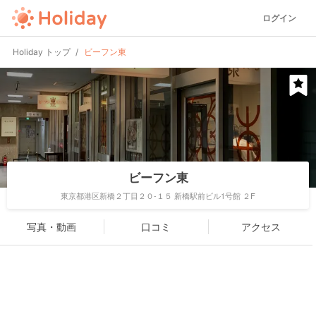
ログイン
Holiday トップ
ビーフン東
ビーフン東
東京都港区新橋２丁目２０-１５ 新橋駅前ビル1号館 ２F
写真・動画
口コミ
アクセス