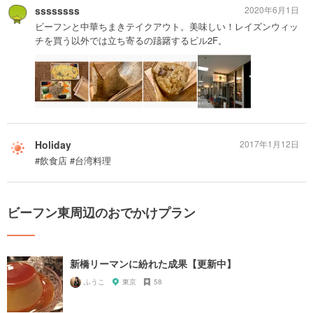
ssssssss
2020年6月1日
ビーフンと中華ちまきテイクアウト。美味しい！レイズンウィッ
チを買う以外では立ち寄るの躊躇するビル2F。
Holiday
2017年1月12日
#飲食店 #台湾料理
ビーフン東周辺のおでかけプラン
新橋リーマンに紛れた成果【更新中】
ふうこ
東京
58