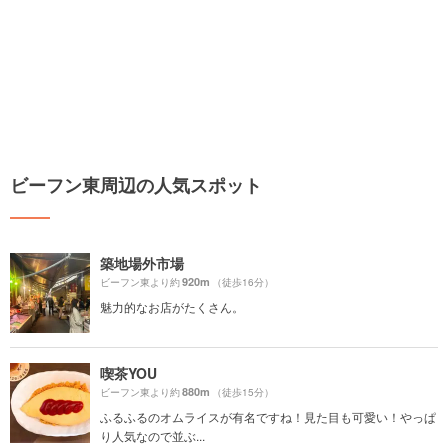
ビーフン東周辺の人気スポット
築地場外市場
920m
ビーフン東より約
（徒歩16分）
魅力的なお店がたくさん。
喫茶YOU
880m
ビーフン東より約
（徒歩15分）
ふるふるのオムライスが有名ですね！見た目も可愛い！やっぱ
り人気なので並ぶ...