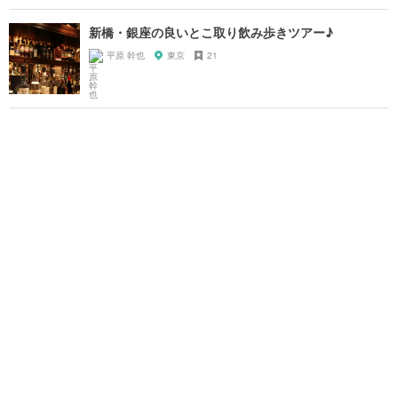
新橋・銀座の良いとこ取り飲み歩きツアー♪
平原 幹也
東京
21