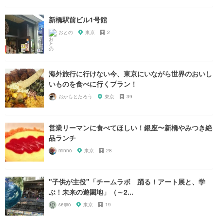
新橋駅前ビル1号館
おとの
東京
2
海外旅行に行けない今、東京にいながら世界のおいし
いものを食べに行くプラン！
おかもとたろう
東京
39
営業リーマンに食べてほしい！銀座〜新橋やみつき絶
品ランチ
minno
東京
28
"子供が主役"「チームラボ 踊る！アート展と、学
ぶ！未来の遊園地」（～2...
seijiro
東京
19