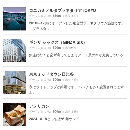
コニカミノルタプラネタリアTOKYO
850m
ビーフン東より約
（徒歩15分）
2018年12月にオープンした複合型プラネタリウム施設です。
「プラネタ...
ギンザ シックス（GINZA SIX）
520m
ビーフン東より約
（徒歩9分）
銀座に行くと必ず寄ってしまうアート系の本が充実している
東京ミッドタウン日比谷
800m
ビーフン東より約
（徒歩14分）
夜はライトアップが綺麗です。 ベンチも多く設置されてます
よ。
アメリカン
900m
ビーフン東より約
（徒歩15分）
2024.10.18どっち派💙 卵サンド