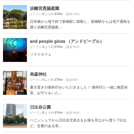
浜離宮恩賜庭園
810m
ビーフン東より約
（徒歩14分）
日本橋から地下鉄で新橋駅に移動し、新橋駅からは地下通路を
通り浜離宮恩賜庭...
and people ginza （アンドピープル）
570m
ビーフン東より約
（徒歩10分）
ソファカフェ
烏森神社
270m
ビーフン東より約
（徒歩5分）
書き置きの御朱印をいただきました！ 御朱印と一緒に梅昆布
茶、お守りをいた...
日比谷公園
910m
ビーフン東より約
（徒歩16分）
ペニンシュラから日比谷交差点をお堀を見ながら渡り 7分ほ
ど。交番のある有...