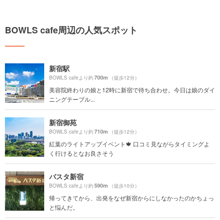
BOWLS cafe周辺の人気スポット
新宿駅
700m
BOWLS cafeより約
（徒歩12分）
美容院終わりの娘と12時に新宿で待ち合わせ。今日は娘のダイ
ニングテーブル...
新宿御苑
710m
BOWLS cafeより約
（徒歩12分）
紅葉のライトアップイベント🍁 口コミ見ながらタイミングよ
く行けるとなお良さそう
バスタ新宿
590m
BOWLS cafeより約
（徒歩10分）
帰ってきてから、出発をなぜ新宿からにしなかったのかちょっ
と悩んだ。