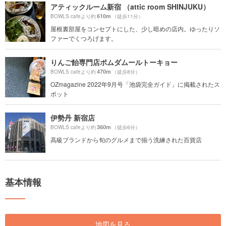
アティックルーム新宿 （attic room SHINJUKU）
610m
BOWLS cafeより約
（徒歩11分）
屋根裏部屋をコンセプトにした、少し暗めの店内。ゆったりソ
ファーでくつろげます。
りんご飴専門店ポムダムールトーキョー
470m
BOWLS cafeより約
（徒歩8分）
OZmagazine 2022年9月号「池袋完全ガイド」に掲載されたス
ポット
伊勢丹 新宿店
360m
BOWLS cafeより約
（徒歩6分）
高級ブランドから旬のグルメまで揃う洗練された百貨店
基本情報
地図を見る