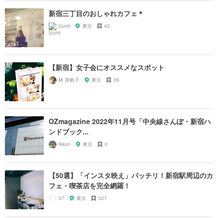
新宿三丁目のおしゃれカフェ＊
Izumi
東京
42
【新宿】女子会にオススメなスポット
林 美帆子
東京
39
OZmagazine 2022年11月号「中央線さんぽ・新宿ハ
ンドブック...
Ikkun
東京
0
【50選】「インスタ映え」バッチリ！新宿駅周辺のカ
フェ・喫茶店を完全網羅！
37
東京
327