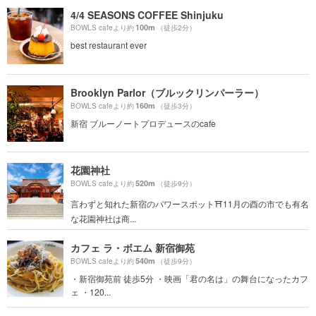
4/4 SEASONS COFFEE Shinjuku
100m
BOWLS cafeより約
（徒歩2分）
best restaurant ever
Brooklyn Parlor（ブルックリンパーラー）
160m
BOWLS cafeより約
（徒歩3分）
新宿 ブルーノートプロデュースのcafe
花園神社
520m
BOWLS cafeより約
（徒歩9分）
言わずと知れた新宿のパワースポット⛩11月の酉の市でも有名
な花園神社は商...
カフェ ラ・ボエム 新宿御苑
540m
BOWLS cafeより約
（徒歩9分）
・新宿御苑前 徒歩5分 ・映画「君の名は」の舞台になったカフ
ェ ・120...