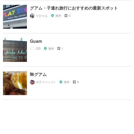
グアム・子連れ旅行におすすめの最新スポット
りひゃん
海外
0
Guam
OG
海外
1
🌺グアム
ポテトヘッド✨
海外
9