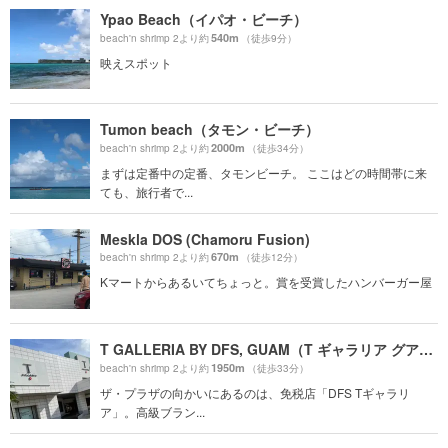
Ypao Beach（イパオ・ビーチ）
540m
beach'n shrimp 2より約
（徒歩9分）
映えスポット
Tumon beach（タモン・ビーチ）
2000m
beach'n shrimp 2より約
（徒歩34分）
まずは定番中の定番、タモンビーチ。 ここはどの時間帯に来
ても、旅行者で...
Meskla DOS (Chamoru Fusion)
670m
beach'n shrimp 2より約
（徒歩12分）
Kマートからあるいてちょっと。賞を受賞したハンバーガー屋
T GALLERIA BY DFS, GUAM（T ギャラリア グアム by DFS）
1950m
beach'n shrimp 2より約
（徒歩33分）
ザ・プラザの向かいにあるのは、免税店「DFS Tギャラリ
ア」。高級ブラン...