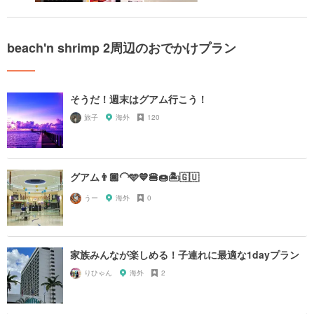
beach'n shrimp 2周辺のおでかけプラン
そうだ！週末はグアム行こう！
旅子
海外
120
グアム👨🏾‍🦲🩵💙🍔🍩🏝️🇬🇺
うー
海外
0
家族みんなが楽しめる！子連れに最適な1dayプラン
りひゃん
海外
2