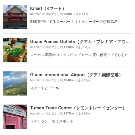
Kmart（Kマート）
780m
beach'n shrimp 2より約
（徒歩14分）
24時間空いてるスーパー！リトルシーザーズが最高🍕
Guam Premier Outlets（グアム・プレミア・アウトレット）
1790m
beach'n shrimp 2より約
（徒歩30分）
ローカル率高めのショッピングモール 安い靴売ってるらしい
Guam International Airport（グアム国際空港）
1940m
beach'n shrimp 2より約
（徒歩33分）
スタートとゴール
Tumon Trade Center（タモントレードセンター）
1470m
beach'n shrimp 2より約
（徒歩25分）
レストラン、映えスポット