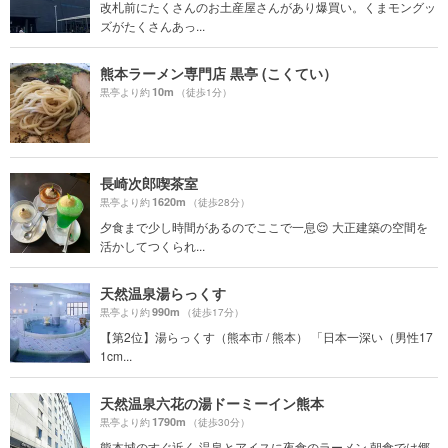
改札前にたくさんのお土産屋さんがあり爆買い。くまモングッ
ズがたくさんあっ...
熊本ラーメン専門店 黒亭 (こくてい）
10m
黒亭より約
（徒歩1分）
長崎次郎喫茶室
1620m
黒亭より約
（徒歩28分）
夕食まで少し時間があるのでここで一息😌 大正建築の空間を
活かしてつくられ...
天然温泉湯らっくす
990m
黒亭より約
（徒歩17分）
【第2位】湯らっくす（熊本市 / 熊本） 「日本一深い（男性17
1cm...
天然温泉六花の湯ドーミーイン熊本
1790m
黒亭より約
（徒歩30分）
熊本城のすぐ近く 温泉とアイスに夜食のラーメン 朝食では郷