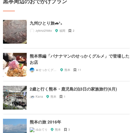
黒亭周辺のおでかけプラン
九州ひとり旅🚗³₃
zykmz2hkkv
福岡
2
熊本県編「バナナマンのせっかくグルメ」で登場した
お店
🍌せっかくグルメまにあ🍌
熊本
11
2歳と行く熊本・鹿児島2泊3日の家族旅行(6月)
Kana
熊本
1
熊本の旅 2016年
ゆみてり
熊本
3