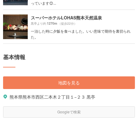
っています😊...
スーパーホテルLOHAS熊本天然温泉
1270m
黒亭より約
（徒歩22分）
一泊した時に夕飯を食べました。いい意味で期待を裏切られ
た。
基本情報
地図を見る
熊本県熊本市西区二本木２丁目１−２３ 黒亭
Googleで検索