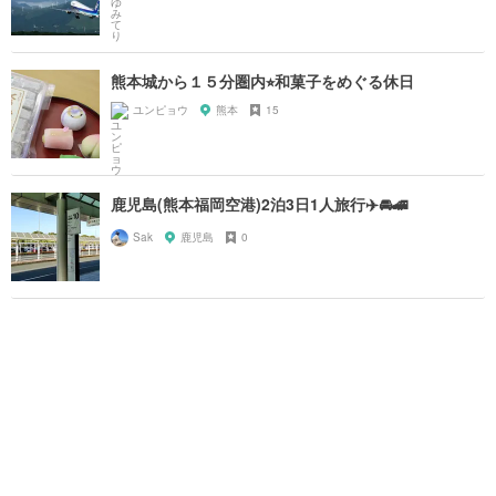
熊本城から１５分圏内⭐︎和菓子をめぐる休日
ユンピョウ
熊本
15
鹿児島(熊本福岡空港)2泊3日1人旅行✈️🚘🚄
Sak
鹿児島
0