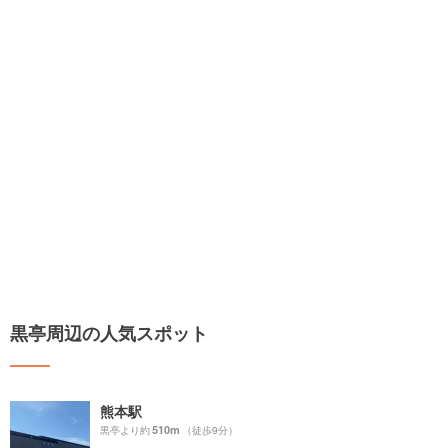
黒亭周辺の人気スポット
熊本駅
510m
黒亭より約
（徒歩9分）