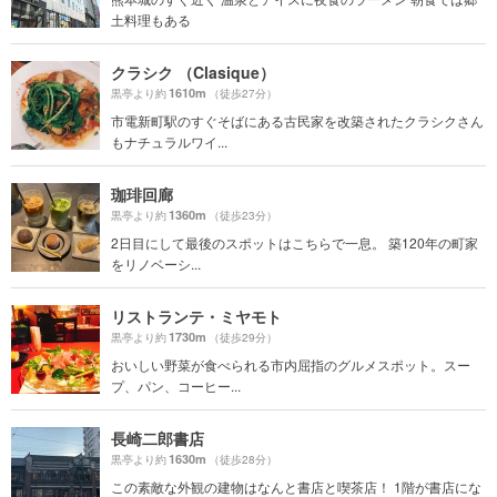
土料理もある
クラシク （Clasique）
1610m
黒亭より約
（徒歩27分）
市電新町駅のすぐそばにある古民家を改築されたクラシクさん
もナチュラルワイ...
珈琲回廊
1360m
黒亭より約
（徒歩23分）
2日目にして最後のスポットはこちらで一息。 築120年の町家
をリノベーシ...
リストランテ・ミヤモト
1730m
黒亭より約
（徒歩29分）
おいしい野菜が食べられる市内屈指のグルメスポット。スー
プ、パン、コーヒー...
長崎二郎書店
1630m
黒亭より約
（徒歩28分）
この素敵な外観の建物はなんと書店と喫茶店！ 1階が書店にな