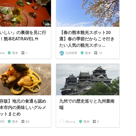
いしい」の裏側を見に行
【春の熊本観光スポット20
！熊本EATRAVEL🍴
選】春の季節だからこそ行き
たい人気の観光スポッ...
ana
熊本
1
九州雨男
熊本
12
存版】地元の食通も認め
九州での歴史巡りと九州最南
本市内の美味しいグルメ
端
ットまとめ
IHO
熊本
83
Jちゃん
熊本
0