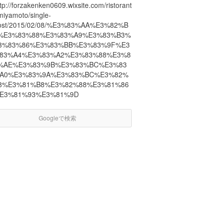
tp://forzakenken0609.wixsite.com/ristorant
miyamoto/single-
ost/2015/02/08/%E3%83%AA%E3%82%B
%E3%83%88%E3%83%A9%E3%83%B3%
3%83%86%E3%83%BB%E3%83%9F%E3
83%A4%E3%83%A2%E3%83%88%E3%8
%AE%E3%83%9B%E3%83%BC%E3%83
A0%E3%83%9A%E3%83%BC%E3%82%
8%E3%81%B8%E3%82%88%E3%81%86
E3%81%93%E3%81%9D
Googleで検索