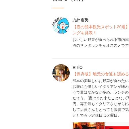
九州雨男
【春の熊本観光スポット20選
ングを発表！
おいしい野菜が食べられる市内屈
円のサラダランチがオススメです
RIHO
【保存版】地元の食通も認める
熊本の美味しいお野菜が食べたい
お腹にも優しいイタリアンが味わ
うで量はなかなか多め。ランチの
だそう。(夜はまだ来たことない)
円。雰囲気もイタリアさながら(
して店員さんもとっても親切で気
ととでも♡定休日は火曜日。