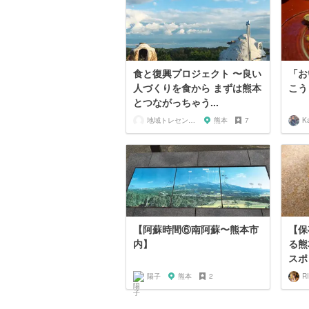
食と復興プロジェクト 〜良い
「お
人づくりを食から まずは熊本
こう
とつながっちゃう...
地域トレセン熊本
熊本
7
K
【阿蘇時間⑥南阿蘇〜熊本市
【保
内】
る熊
スポ
陽子
熊本
2
R