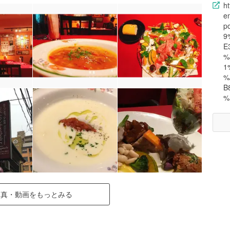
ht
e
p
9
E
%
1
%
B
%
写真・動画をもっとみる