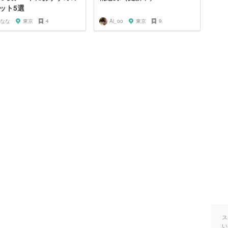
ット5選
なな
東京
4
Ai_oo
東京
9
ス
い