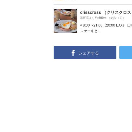
crisscross （クリスクロ
600m
彩泥窯より約
（徒歩11分）
◉ 8:00〜21:00（20:00 L.O.）
ンケーキと...
シェアする