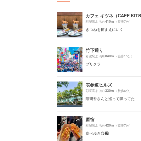
カフェ キツネ（CAFE KIT
410m
彩泥窯より約
（徒歩7分）
きつねを捕まえにいく
竹下通り
840m
彩泥窯より約
（徒歩15分）
プリクラ
表参道ヒルズ
330m
彩泥窯より約
（徒歩6分）
隈研吾さんと巡って喋ってた
原宿
420m
彩泥窯より約
（徒歩7分）
食べ歩き😋🛍