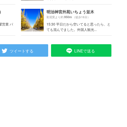
ス）
明治神宮外苑いちょう並木
950m
彩泥窯より約
（徒歩16分）
 日曜営業 パ
15:30 平日だから空いてると思ったら、と
ても混んでました。外国人観光...
ツイートする
LINEで送る