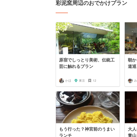
彩泥窯周辺のおでかけプラン
原宿でしっとり美術、伝統工
朝か
芸に触れるプラン
道巡
かほ
東京
12
み
もう行った？神宮前のうまい
大人
ランチ
青山