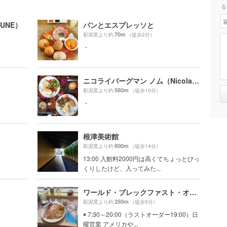
る
SUNE）
パンとエスプレッソと
70m
彩泥窯より約
（徒歩2分）
・
ニコライバーグマン ノム（Nicolai Bergmann NOMU ）
580m
彩泥窯より約
（徒歩10分）
・
根津美術館
800m
彩泥窯より約
（徒歩14分）
13:00 入館料2000円は高くてちょっとびっ
くりしたけど、入ってみた...
ワールド・ブレックファスト・オールデイ（WORLD BREAKFAST ALLDAY）
250m
彩泥窯より約
（徒歩5分）
◉ 7:30～20:00（ラストオーダー19:00）日
曜営業 アメリカや...