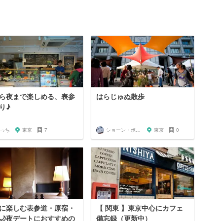
ら夜まで楽しめる、表参
はらじゅぬ散歩
り♪
っち
東京
7
ショーン・ボーリー
東京
0
に楽しむ表参道・原宿・
【 関東 】東京中心にカフェ
🌙夜デートにおすすめの
備忘録（更新中）