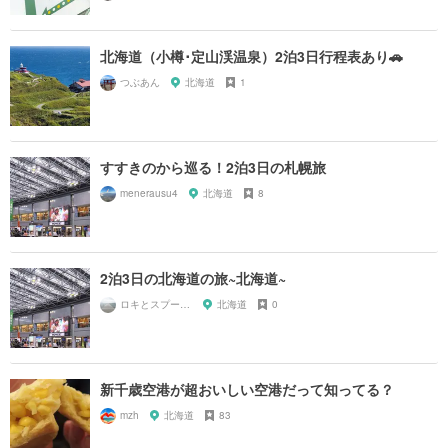
北海道（小樽･定山渓温泉）2泊3日行程表あり🚗
つぶあん
北海道
1
すすきのから巡る！2泊3日の札幌旅
menerausu4
北海道
8
2泊3日の北海道の旅~北海道~
ロキとスプーン🥄
北海道
0
新千歳空港が超おいしい空港だって知ってる？
mzh
北海道
83