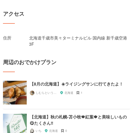
アクセス
住所
北海道千歳市美々ターミナルビル 国内線 新千歳空港
3F
周辺のおでかけプラン
【8月の北海道】☀️ライジングサンに行てきたよ！
しむらというもの
北海道
1
【北海道】秋の札幌-苫小牧🍁紅葉🍁と美味しいもの
😋たくさん‼️
いち
北海道
0