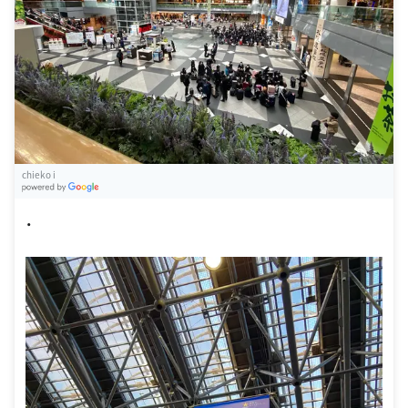
chieko i
G
oogle Places
・