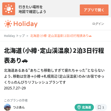
行きたい場所を
アプリで開く
地図で確認しよう
ログイン
Holiday トップ
北海道（小樽･定山渓温泉）2泊3日行程表あり🚗
北海道（小樽･定山渓温泉）2泊3日行程
表あり🚗
北海道あるある“あちこち移動しすぎて疲れちゃった”とならない
よう、移動は空港→小樽→札幌周辺（定山渓温泉）のみ！お宿でゆっ
くり♨️のんびりリフレッシュプランです
2025.7.27~29
このプランの作者
つぶあん
北海道
1