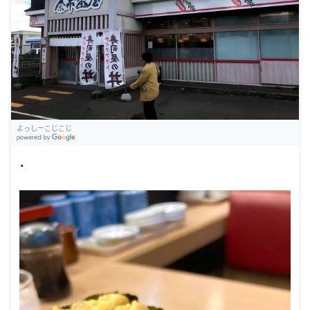
よっしーこじこじ
G
oogle Places
・