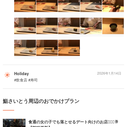
Holiday
2026年1月14日
#飲食店 #寿司
鮨さいとう周辺のおでかけプラン
食通の女の子でも落とせるデート向けのお店🤦🏻‍♀️🥂