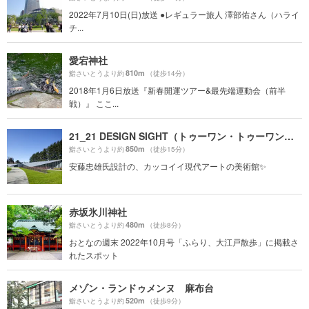
2022年7月10日(日)放送 ●レギュラー旅人 澤部佑さん（ハライ
チ...
愛宕神社
810m
鮨さいとうより約
（徒歩14分）
2018年1月6日放送『新春開運ツアー&最先端運動会（前半
戦）』 ここ...
21_21 DESIGN SIGHT（トゥーワン・トゥーワン・デザインサイト）
850m
鮨さいとうより約
（徒歩15分）
安藤忠雄氏設計の、カッコイイ現代アートの美術館✨
赤坂氷川神社
480m
鮨さいとうより約
（徒歩8分）
おとなの週末 2022年10月号「ふらり、大江戸散歩」に掲載さ
れたスポット
メゾン・ランドゥメンヌ 麻布台
520m
鮨さいとうより約
（徒歩9分）