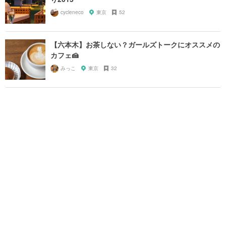
cycleneco
東京
52
【六本木】お茶しない？ガールズトークにオススメの
カフェ🍰
みっこ
東京
32