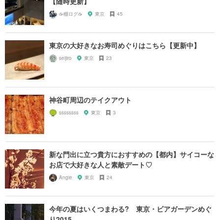
【随時更新】
☕️棚ログ☕️
東京
45
東京の大好きなお寿司めぐりはこちら【更新中】
seijiro
東京
23
神谷町周辺のテイクアウト
ssssssss
東京
3
新な門出に立つ貴方におすすめの【都内】サイコーな
お店で大好きな人と素敵デート♡
Angie
東京
24
今年の夏はいくつまわる? 東京・ビアガーデンめぐ
り2015