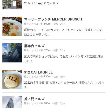
2024.7.16 ❤️クロワッサン
マーサーブランチ MERCER BRUNCH
560m
鮨さいとうより約
（徒歩10分）
暖炉のあるこちらのカフェ。とてもオシャレ、美味しいです。
並ぶことが多いの...
麻布台ヒルズ
570m
鮨さいとうより約
（徒歩10分）
広大で高級ショップばかり でも楽しい ポケモン工芸展に来ま
した！
512 CAFE&GRILL
930m
鮨さいとうより約
（徒歩16分）
2022年7月10日(日)放送 ●レギュラー旅人 澤部佑さん（ハライ
チ...
虎ノ門ヒルズ
900m
鮨さいとうより約
（徒歩16分）