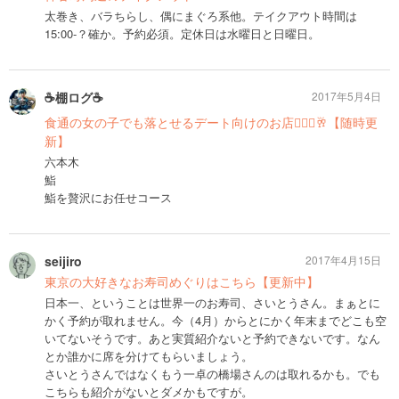
太巻き、バラちらし、偶にまぐろ系他。テイクアウト時間は
15:00-？確か。予約必須。定休日は水曜日と日曜日。
☕️棚ログ☕️
2017年5月4日
食通の女の子でも落とせるデート向けのお店🤦🏻‍♀️🥂【随時更
新】
六本木
鮨
鮨を贅沢にお任せコース
seijiro
2017年4月15日
東京の大好きなお寿司めぐりはこちら【更新中】
日本一、ということは世界一のお寿司、さいとうさん。まぁとに
かく予約が取れません。今（4月）からとにかく年末までどこも空
いてないそうです。あと実質紹介ないと予約できないです。なん
とか誰かに席を分けてもらいましょう。
さいとうさんではなくもう一卓の橋場さんのは取れるかも。でも
こちらも紹介がないとダメかもですが。