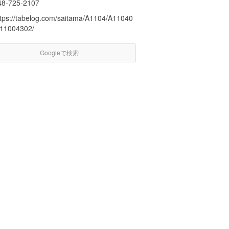
48-725-2107
ttps://tabelog.com/saitama/A1104/A11040
/11004302/
Googleで検索