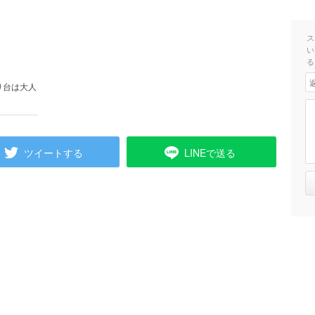
ス
い
る
り台は大人
ツイートする
LINEで送る