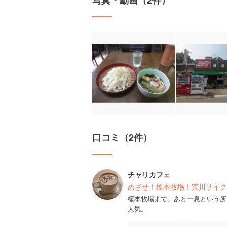
写真・動画（2件）
口コミ（2件）
チャリカフェ
めざせ！榎本牧場！荒川サイク
榎本牧場まで、あと一息という所
人気。