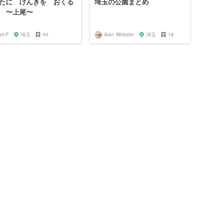
たに げんきを おくる
埼玉の公園まとめ
 〜上尾〜
ri.F
埼玉
40
Alan Webster
埼玉
18