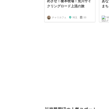
めざせ！榎本牧場！荒川サイ
あな
クリングロード上流の旅
まち
チャリカフェ
埼玉
33
Ma