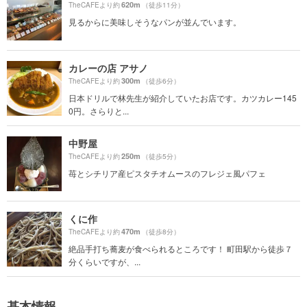
620m
TheCAFEより約
（徒歩11分）
見るからに美味しそうなパンが並んでいます。
カレーの店 アサノ
300m
TheCAFEより約
（徒歩6分）
日本ドリルで林先生が紹介していたお店です。カツカレー145
0円。さらりと...
中野屋
250m
TheCAFEより約
（徒歩5分）
苺とシチリア産ピスタチオムースのフレジェ風パフェ
くに作
470m
TheCAFEより約
（徒歩8分）
絶品手打ち蕎麦が食べられるところです！ 町田駅から徒歩７
分くらいですが、...
基本情報