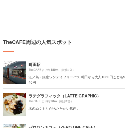
TheCAFE周辺の人気スポット
町田駅
180m
TheCAFEより約
（徒歩3分）
江ノ島・鎌倉ワンデイフリーパス 町田から大人1060円こども5
40円
ラテグラフィック（LATTE GRAPHIC）
90m
TheCAFEより約
（徒歩2分）
木のぬくもりがあたたかい店内。
ゼロワンカフェ（ZERO ONE CAFE）