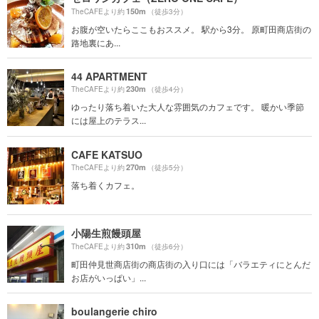
150m
TheCAFEより約
（徒歩3分）
お腹が空いたらここもおススメ。 駅から3分。 原町田商店街の
路地裏にあ...
44 APARTMENT
230m
TheCAFEより約
（徒歩4分）
ゆったり落ち着いた大人な雰囲気のカフェです。 暖かい季節
には屋上のテラス...
CAFE KATSUO
270m
TheCAFEより約
（徒歩5分）
落ち着くカフェ。
小陽生煎饅頭屋
310m
TheCAFEより約
（徒歩6分）
町田仲見世商店街の商店街の入り口には「バラエティにとんだ
お店がいっぱい」...
boulangerie chiro