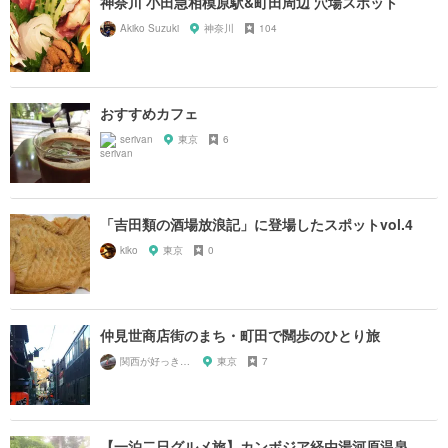
神奈川 小田急相模原駅&町田周辺 穴場スポット
Akiko Suzuki
神奈川
104
おすすめカフェ
serivan
東京
6
「吉田類の酒場放浪記」に登場したスポットvol.4
kiko
東京
0
仲見世商店街のまち・町田で闊歩のひとり旅
関西が好っきゃねん
東京
7
【一泊二日グルメ旅】カンボジア経由湯河原温泉