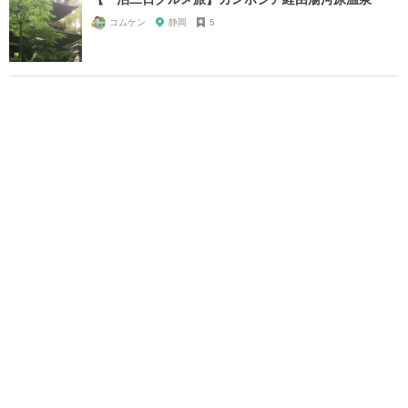
コムケン
静岡
5