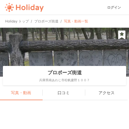
ログイン
Holiday トップ
プロポーズ街道
写真・動画一覧
プロポーズ街道
兵庫県南あわじ市松帆慶野１００７
写真・動画
口コミ
アクセス