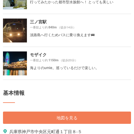
行ってみたかった都市型水族館へ！ とっても美しい
三ノ宮駅
840m
一番舘より約
（徒歩14分）
淡路島へ行くためバスに乗り換えます🚌
モザイク
1150m
一番舘より約
（徒歩20分）
海よりのumie。巡っているだけで楽しい。
基本情報
地図を見る
兵庫県神戸市中央区元町通１丁目８-５