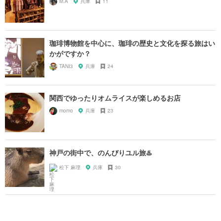
M.A
兵庫
11
珈琲博物館を中心に、珈琲の歴史と文化を探る旅はい
かがですか？
TANI3
兵庫
24
関西でゆったりオムライスが楽しめるお店
momo
兵庫
23
神戸の街中で、のんびりユル旅♨️
松下 麻理
兵庫
30