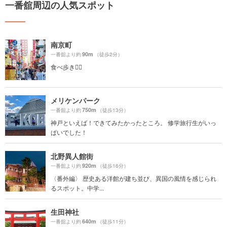
一番舘周辺の人気スポット
南京町
90m
一番舘より約
（徒歩2分）
食べ歩き🚶‍♀️
メリケンパーク
750m
一番舘より約
（徒歩13分）
神戸といえば！できてみたかったところ。 修学旅行生がいっ
ぱいでした！
北野異人館街
920m
一番舘より約
（徒歩16分）
〈番外編〉 歴史ある洋館が建ち並び、異国の風情を感じられ
るスポット。中学...
生田神社
640m
一番舘より約
（徒歩11分）