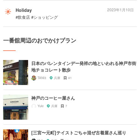
Holiday
2023年1月10日
#飲食店 #ショッピング
一番舘周辺のおでかけプラン
日本のバレンタインデー発祥の地といわれる神戸市街
地チョコレート散歩
TANI3
兵庫
41
神戸のコーヒー屋さん
Yuki
兵庫
7
[三宮〜元町]テイストごちゃ混ぜ古着屋さん巡り