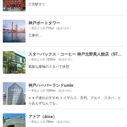
三宮駅すぐ
神戸ポートタワー
710m
一番舘より約
（徒歩12分）
工事中…
スターバックス・コーヒー 神戸北野異人館店（STARBUCKS COFFEE）
1230m
一番舘より約
（徒歩21分）
素敵な建物のスタバで休憩
神戸ハーバーランドumie
1090m
一番舘より約
（徒歩19分）
👦👧子連れおすすめ トイザらス、百均、グルメ、スタバ、と
りあえずなんでも...
アトア（átoa）
780m
一番舘より約
（徒歩13分）