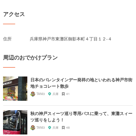
アクセス
住所
兵庫県神戸市東灘区御影本町４丁目１２-４
周辺のおでかけプラン
日本のバレンタインデー発祥の地といわれる神戸市街
地チョコレート散歩
TANI3
兵庫
41
秋の神戸スィーツ巡り専用バスに乗って、東灘スィー
ツ巡りをしよう！
TANI3
兵庫
48