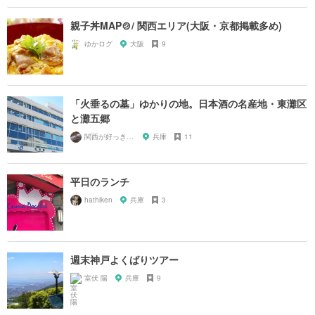
親子丼MAP🍲/ 関西エリア(大阪・京都掲載多め)
ゆかログ
大阪
9
「火垂るの墓」ゆかりの地。日本酒の名産地・東灘区
と灘五郷
関西が好っきゃねん
兵庫
11
平日のランチ
hathiken
兵庫
3
週末神戸よくばりツアー
室伏 陽
兵庫
9