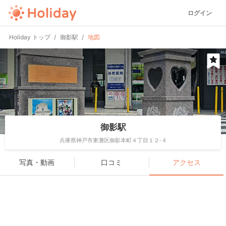
ログイン
Holiday トップ
御影駅
地図
御影駅
兵庫県神戸市東灘区御影本町４丁目１２-４
写真・動画
口コミ
アクセス