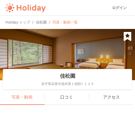
ログイン
Holiday トップ
佳松園
写真・動画一覧
佳松園
岩手県花巻市湯本第１地割1-１２５
写真・動画
口コミ
アクセス