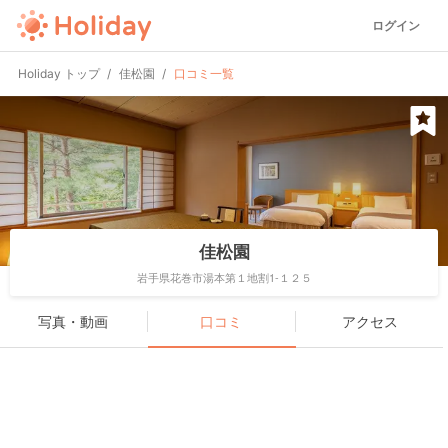
ログイン
Holiday トップ
佳松園
口コミ一覧
佳松園
岩手県花巻市湯本第１地割1-１２５
写真・動画
口コミ
アクセス