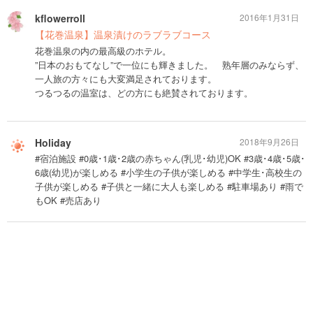
kflowerroll
2016年1月31日
【花巻温泉】温泉漬けのラブラブコース
花巻温泉の内の最高級のホテル。
”日本のおもてなし”で一位にも輝きました。 熟年層のみならず、
一人旅の方々にも大変満足されております。
つるつるの温室は、どの方にも絶賛されております。
Holiday
2018年9月26日
#宿泊施設 #0歳･1歳･2歳の赤ちゃん(乳児･幼児)OK #3歳･4歳･5歳･
6歳(幼児)が楽しめる #小学生の子供が楽しめる #中学生･高校生の
子供が楽しめる #子供と一緒に大人も楽しめる #駐車場あり #雨で
もOK #売店あり