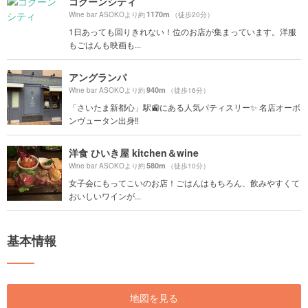
コクーンシティ
1170m
Wine bar ASOKOより約
（徒歩20分）
1日あっても回りきれない！位のお店が集まっています。洋服
もごはんも映画も...
アングランパ
940m
Wine bar ASOKOより約
（徒歩16分）
「さいたま新都心」駅🚉にある人気パティスリー✨ 名店オーボ
ンヴュータン出身‼︎
洋食 ひいき屋 kitchen＆wine
580m
Wine bar ASOKOより約
（徒歩10分）
女子会にもってこいのお店！ごはんはもちろん、飲みやすくて
おいしいワインが...
基本情報
地図を見る