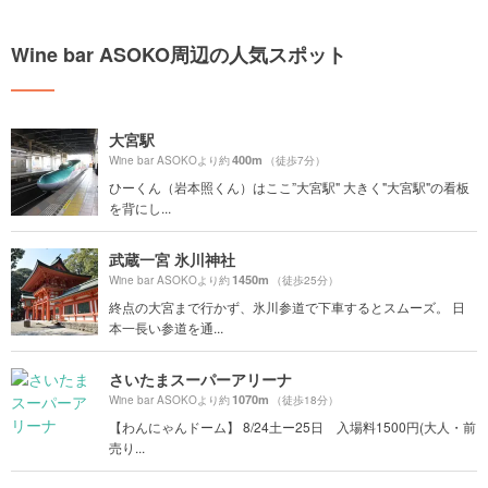
Wine bar ASOKO周辺の人気スポット
大宮駅
400m
Wine bar ASOKOより約
（徒歩7分）
ひーくん（岩本照くん）はここ”大宮駅" 大きく"大宮駅"の看板
を背にし...
武蔵一宮 氷川神社
1450m
Wine bar ASOKOより約
（徒歩25分）
終点の大宮まで行かず、氷川参道で下車するとスムーズ。 日
本一長い参道を通...
さいたまスーパーアリーナ
1070m
Wine bar ASOKOより約
（徒歩18分）
【わんにゃんドーム】 8/24土ー25日 入場料1500円(大人・前
売り...