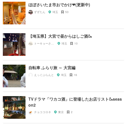
ほぼさいたま市おでかけ❤︎(更新中)
ずずたん
埼玉
53
【埼玉県】大宮で昼からはしご酒🍶
トーキョーさんぽ
埼玉
10
自転車 ふらり旅 ～ 大宮編
えっぐぷらんと
埼玉
16
TVドラマ「ワカコ酒」に登場したお店リスト🍶seas
on2
チョココロネ
東京
2