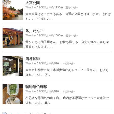
大宮公園
1730m
Wine bar ASOKOより約
（徒歩29分）
大宮公園はどこにでもある、普通の公園とは違います。それは
ものすごく楽しい...
氷川だんご
1000m
Wine bar ASOKOより約
（徒歩17分）
昔からある団子屋さん。 お持ち帰りも、店先で食べる事も喫
茶室もあります。...
熊谷珈琲
510m
Wine bar ASOKOより約
（徒歩9分）
大宮氷川神社に続く氷川参道にあるコーヒー屋さん。 お店も
きれいです。 店...
珈琲館伯爵邸
510m
Wine bar ASOKOより約
（徒歩9分）
不思議な雰囲気の喫茶店。 店内は不思議なオブジェや雑貨で
溢れてます。 異...