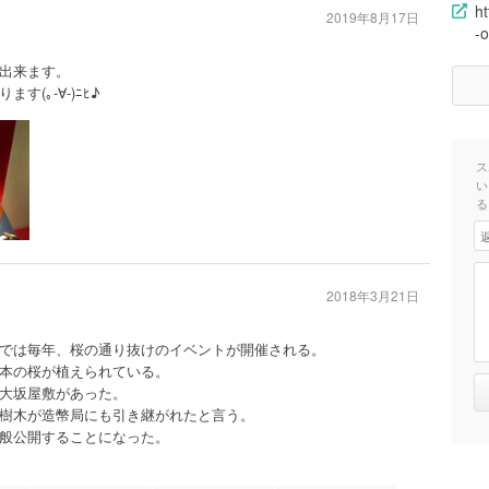
ht
2019年8月17日
-
出来ます。
(｡-∀-)ﾆﾋ♪
ス
い
る
2018年3月21日
では毎年、桜の通り抜けのイベントが開催される。
本の桜が植えられている。
大坂屋敷があった。
樹木が造幣局にも引き継がれたと言う。
般公開することになった。