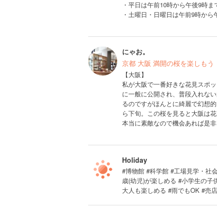
・平日は午前10時から午後9時ま
・土曜日・日曜日は午前9時から
にゃお。
京都 大阪 満開の桜を楽しもう
【大阪】
私が大阪で一番好きな花見スポッ
に一般に公開され、普段入れない
るのですがほんとに綺麗で幻想的
ら下旬。この桜を見ると大阪は花
本当に素敵なので機会あれば是非
Holiday
#博物館 #科学館 #工場見学・社会見
歳(幼児)が楽しめる #小学生の
大人も楽しめる #雨でもOK #売