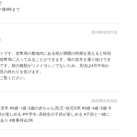
で
午後9時まで
2016年2月21日
！
トです。造幣局の敷地内にある桜が満開の時期を迎えると特別
造幣局に入ってみることができます。桜の並木を通り抜けでき
です。桜の種類がソメイヨシノでないため、見頃は4月中旬か
見の終わりを告げます。
ご覧ください。
2023年5月23日
学 #0歳･1歳･2歳の赤ちゃん(乳児･幼児)OK #3歳･4歳･5歳･6
子供が楽しめる #中学生･高校生の子供が楽しめる #子供と一緒に
店あり #食事持込OK