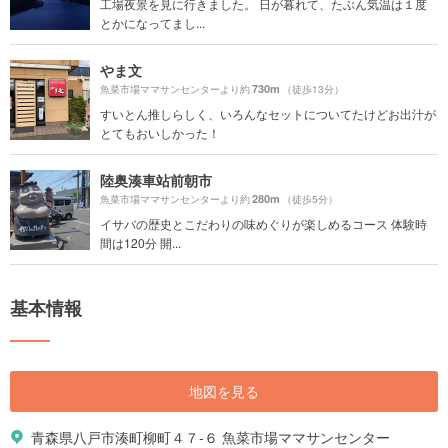
工場夜景を見に行きました。 日が暮れて、たぶん気温は１度
とかになってまし...
やま文
730m
魚菜市場ママサンセンターより約
（徒歩13分）
すいとん推しらしく、いろんなセットについてたけどお出汁が
とてもおいしかった！
陸奥湊車站前朝市
280m
魚菜市場ママサンセンターより約
（徒歩5分）
イサバの歴史とこだわりの味めぐりが楽しめるコース 体験時
間は120分 開...
基本情報
地図を見る
青森県八戸市湊町柳町４７-６ 魚菜市場ママサンセンター