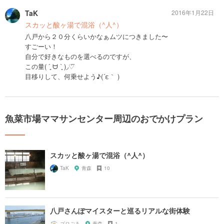
TaK
2016年1月22日
スカッと酸ヶ湯で混浴（^人^）
八戸から２０分くらいかなぁムツにつきました〜
すごーい！
自分で好きなものを選べるのですが、
この量( ´͈ ᗨ `͈ )◞♡⃛
目移りして、何乗せよう♪(´ε｀ )
魚菜市場ママサンセンター周辺のおでかけプラン
スカッと酸ヶ湯で混浴（^人^）
TaK
青森
10
八戸さんぽマイスターと巡るリアルな街体験
ゴロごろ
青森
1