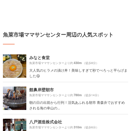
魚菜市場ママサンセンター周辺の人気スポット
みなと食堂
430m
魚菜市場ママサンセンターより約
（徒歩8分）
大人気のヒラメの漬け丼！美味しすぎて秒でぺろっと平らげま
した😋
館鼻岸壁朝市
780m
魚菜市場ママサンセンターより約
（徒歩14分）
朝の日の出前から行列！活気あふれる朝市 青森弁でおすすめ
される海の幸山の...
八戸酒造株式会社
310m
魚菜市場ママサンセンターより約
（徒歩6分）