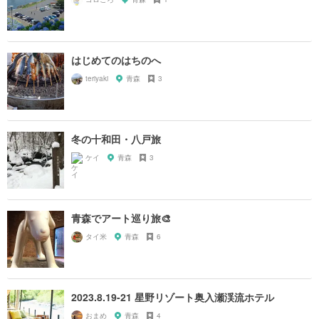
はじめてのはちのへ
teriyaki
青森
3
冬の十和田・八戸旅
ケイ
青森
3
青森でアート巡り旅🎨
タイ米
青森
6
2023.8.19-21 星野リゾート奥入瀬渓流ホテル
おまめ
青森
4