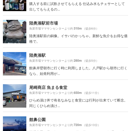
購入する前に試飲させてもらえる 仕込み水もチェサーとして
出してもらえるの...
陸奥湊駅前市場
310m
魚菜市場ママサンセンターより約
（徒歩6分）
陸奥湊駅前の銅像。イサバのかっちゃ。新鮮な魚介をお得な価
格で。
陸奥湊駅
280m
魚菜市場ママサンセンターより約
（徒歩5分）
館鼻岸壁朝市に行く時に利用しました。八戸駅から朝市に行く
なら、始発利用が...
尾崎商店 魚まる食堂
650m
魚菜市場ママサンセンターより約
（徒歩11分）
ひらめ漬け丼で有名なみなと食堂には行列が出来ていて断念。
同じくひらめ漬け...
館鼻公園
720m
魚菜市場ママサンセンターより約
（徒歩13分）