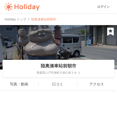
ログイン
Holiday トップ
陸奥湊車站前朝市
陸奥湊車站前朝市
青森県八戸市湊町久保久保３８-１
写真・動画
口コミ
アクセス