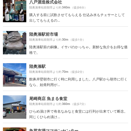
八戸酒造株式会社
340m
陸奥湊車站前朝市より約
（徒歩6分）
購入する前に試飲させてもらえる 仕込み水もチェサーとして
出してもらえるの...
陸奥湊駅前市場
30m
陸奥湊車站前朝市より約
（徒歩1分）
陸奥湊駅前の銅像。イサバのかっちゃ。新鮮な魚介をお得な価
格で。
陸奥湊駅
70m
陸奥湊車站前朝市より約
（徒歩2分）
館鼻岸壁朝市に行く時に利用しました。八戸駅から朝市に行く
なら、始発利用が...
尾崎商店 魚まる食堂
360m
陸奥湊車站前朝市より約
（徒歩7分）
ひらめ漬け丼で有名なみなと食堂には行列が出来ていて断念。
同じくひらめ漬け...
魚菜市場ママサンセンター