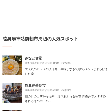
陸奥湊車站前朝市周辺の人気スポット
みなと食堂
160m
陸奥湊車站前朝市より約
（徒歩3分）
大人気のヒラメの漬け丼！美味しすぎて秒でぺろっと平らげま
した😋
館鼻岸壁朝市
510m
陸奥湊車站前朝市より約
（徒歩9分）
朝の日の出前から行列！活気あふれる朝市 青森弁でおすすめ
される海の幸山の...