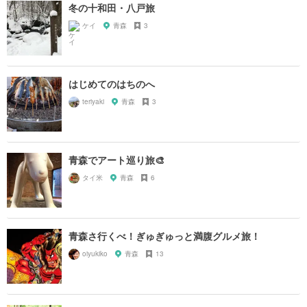
冬の十和田・八戸旅
ケイ
青森
3
はじめてのはちのへ
teriyaki
青森
3
青森でアート巡り旅🎨
タイ米
青森
6
青森さ行くべ！ぎゅぎゅっと満腹グルメ旅！
oiyukiko
青森
13