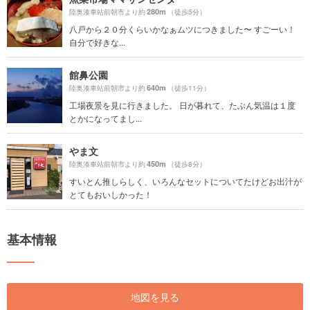
280m
陸奥湊車站前朝市より約
（徒歩5分）
八戸から２０分くらいかなぁムツにつきました〜 すごーい！
自分で好きな...
館鼻公園
640m
陸奥湊車站前朝市より約
（徒歩11分）
工場夜景を見に行きました。 日が暮れて、たぶん気温は１度
とかになってまし...
やま文
450m
陸奥湊車站前朝市より約
（徒歩8分）
すいとん推しらしく、いろんなセットについてたけどお出汁が
とてもおいしかった！
基本情報
地図を見る