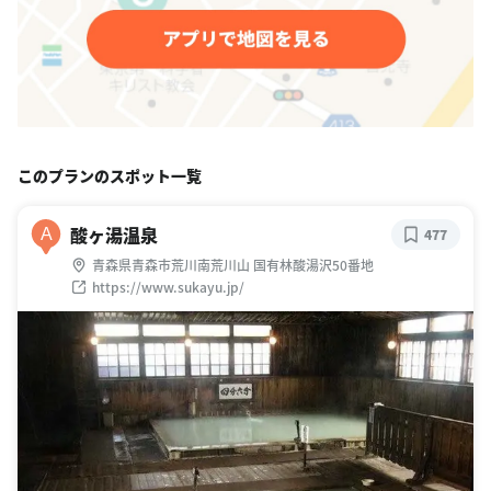
このプランのスポット一覧
酸ヶ湯温泉
A
477
青森県青森市荒川南荒川山 国有林酸湯沢50番地
https://www.sukayu.jp/