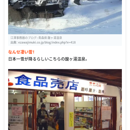
江澤事務器のブログ::青森県 酸ヶ湯温泉
出典：
ezawajimuki.co.jp/blog/index.php?e=418
なんせ凄い雪！
日本一雪が降るらしいこちらの酸ヶ湯温泉。