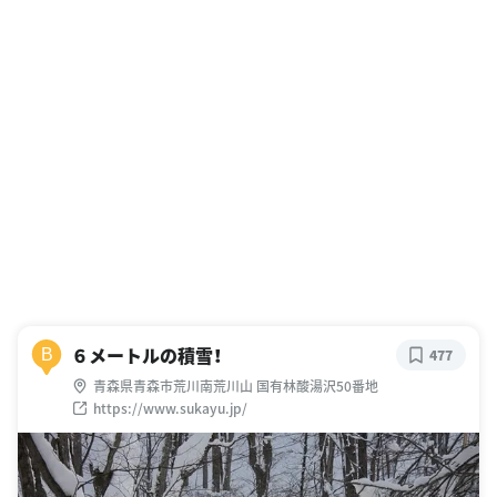
６メートルの積雪！
B
477
青森県青森市荒川南荒川山 国有林酸湯沢50番地
https://www.sukayu.jp/