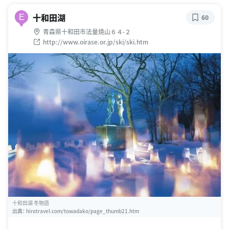
十和田湖
E
60
青森県十和田市法量焼山６４-２
http://www.oirase.or.jp/ski/ski.htm
十和田湖 冬物語
出典：
hirotravel.com/towadako/page_thumb21.htm