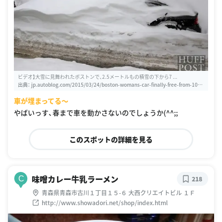
ビデオ】大雪に見舞われたボストンで、2.5メートルもの積雪の下から7 ...
出典：
jp.autoblog.com/2015/03/24/boston-womans-car-finally-free-from-100-i
nches-of-snow
車が埋まってる〜
やばいっす、春まで車を動かさないのでしょうか(^^;;
このスポットの詳細を見る
味噌カレー牛乳ラーメン
C
218
青森県青森市古川１丁目１５-６ 大西クリエイトビル １Ｆ
http://www.showadori.net/shop/index.html