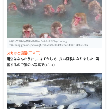
函館市営熱帯植物園 - 癌春(がんばる）日記 by 花sakag
出典：
blog.goo.ne.jp/sakag8/e/45dbf97003c8fedcc6f6861f8c663e16
スカッと混浴(￣▽￣)
混浴はなんかうれし、はずかしで、 良い経験になりました！ 興
奮するので猿のお写真で(๑′ᴗ‵๑)