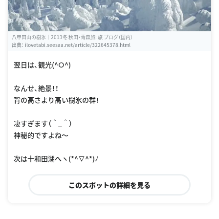
八甲田山の樹氷｜2013冬 秋田・青森旅: 旅 ブログ（国内）
出典：
ilovetabi.seesaa.net/article/322645378.html
翌日は、観光(^○^)
なんせ、絶景！！
背の高さより高い樹氷の群！
凄すぎます（＾_＾）
神秘的ですよね〜
次は十和田湖へヽ(*^∇^*)ﾉ
このスポットの詳細を見る