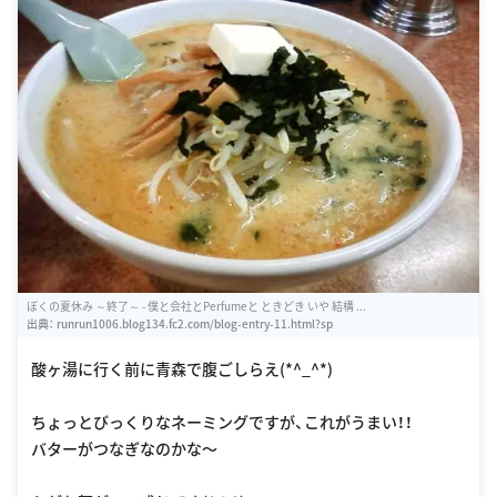
ぼくの夏休み ～終了～ - 僕と会社とPerfumeと ときどき いや 結構 ...
出典：
runrun1006.blog134.fc2.com/blog-entry-11.html?sp
酸ヶ湯に行く前に青森で腹ごしらえ(*^_^*)
ちょっとびっくりなネーミングですが、これがうまい！！
バターがつなぎなのかな〜