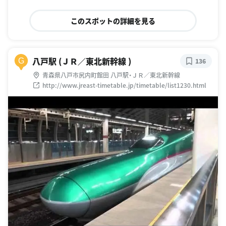
このスポットの詳細を見る
八戸駅 (ＪＲ／東北新幹線 )
G
136
青森県八戸市尻内町館田 八戸駅・ＪＲ／東北新幹線
http://www.jreast-timetable.jp/timetable/list1230.html