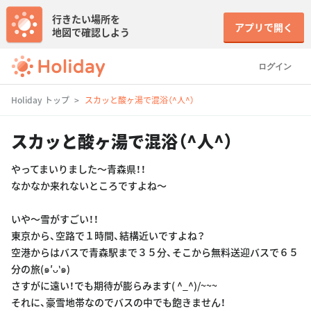
行きたい場所を
アプリで開く
地図で確認しよう
ログイン
Holiday トップ
スカッと酸ヶ湯で混浴（^人^）
スカッと酸ヶ湯で混浴（^人^）
やってまいりました〜青森県！！
なかなか来れないところですよね〜
いや〜雪がすごい！！
東京から、空路で１時間、結構近いですよね？
空港からはバスで青森駅まで３５分、そこから無料送迎バスで６５
分の旅(๑′ᴗ‵๑)
さすがに遠い！でも期待が膨らみます( ^_^)/~~~
それに、豪雪地帯なのでバスの中でも飽きません！