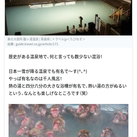
東の大御所 酸ヶ湯温泉 | 青森県 | トラベルjp＜たびねす＞
出典：
guide.travel.co.jp/article/171
歴史がある温泉地で、何と言っても数少ない混浴！
日本一雪が降る温泉でも有名で〜す(^｡^)
やっぱ有名なのは千人風呂！
熱の湯と四分六分の大きな浴槽が有名で、熱い湯の方がぬるい
という、なんとも楽しげなところです（笑）