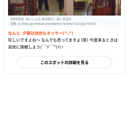
B食倶楽部 - 食いしん坊、東西南北！ : 酸ヶ湯温泉
出典：
b-shoku.jp/modules/wordpress/?author=1213&p=90535
なんと、夕飯は自炊もオッケー(^｡^)
珍しいですよね〜 なんでも売ってますよ（笑） 今度来るときは
自炊に挑戦しよう(￣∀￣*)ｲﾋｯ
このスポットの詳細を見る