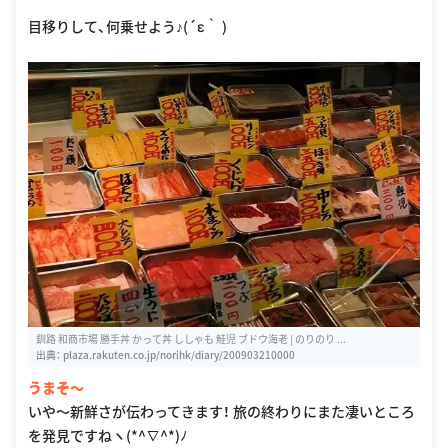
目移りして、何乗せよう♪(´ε｀ )
釧路 和商市場 勝手丼 かって丼 ししゃも 鮭児 ブドウ海老 | のりのり ...
出典：
plaza.rakuten.co.jp/norihk/diary/200903210000
うまそ〜
いや〜新鮮さが伝わってきます！ 旅の終わりにまた凄いところ
を発見ですねヽ(*^∇^*)ﾉ