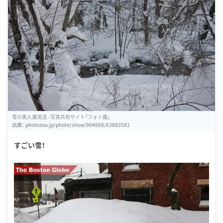
雪の奥入瀬渓流 - 写真共有サイト「フォト蔵」
出典：
photozou.jp/photo/show/904668/63883581
すごい雪！