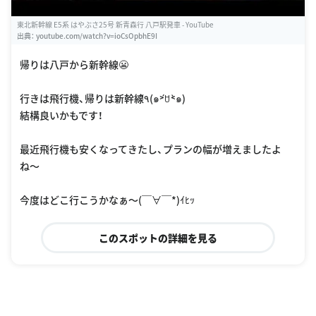
東北新幹線 E5系 はやぶさ25号 新青森行 八戸駅発車 - YouTube
出典：
youtube.com/watch?v=ioCsOpbhE9I
帰りは八戸から新幹線😬
行きは飛行機、帰りは新幹線٩̋(๑˃́ꇴ˂̀๑)
結構良いかもです！
最近飛行機も安くなってきたし、プランの幅が増えましたよ
ね〜
今度はどこ行こうかなぁ〜(￣∀￣*)ｲﾋｯ
このスポットの詳細を見る