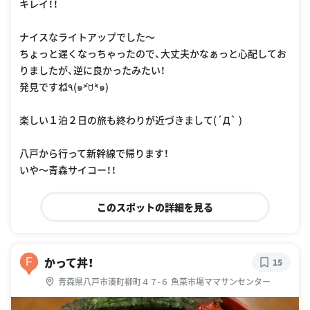
キレイ！！
ナイスなライトアップでした〜
ちょっと遅くなっちゃったので、大丈夫かなぁっと心配してお
りましたが、逆に良かったみたい！
発見ですね٩̋(๑˃́ꇴ˂̀๑)
楽しい１泊２日の旅も終わりが近づきまして(´Д` )
八戸から行って新幹線で帰ります！
いや〜青森サイコー！！
このスポットの詳細を見る
かって丼！
F
15
青森県八戸市湊町柳町４７-６ 魚菜市場ママサンセンター