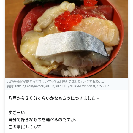
八戸の朝市名物「かって丼」。ハマって三回も行きました』by ぎずも355 ...
出典：
tabelog.com/aomori/A0203/A020301/2004561/dtlrvwlst/3756562
八戸から２０分くらいかなぁムツにつきました〜
すごーい！
自分で好きなものを選べるのですが、
この量( ´͈ ᗨ `͈ )◞♡⃛