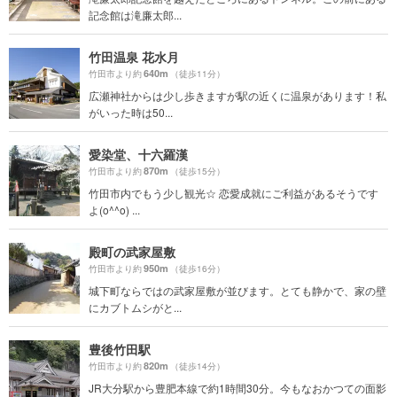
記念館は滝廉太郎...
竹田温泉 花水月
640m
竹田市より約
（徒歩11分）
広瀬神社からは少し歩きますが駅の近くに温泉があります！私
がいった時は50...
愛染堂、十六羅漢
870m
竹田市より約
（徒歩15分）
竹田市内でもう少し観光☆ 恋愛成就にご利益があるそうです
よ(o^^o) ...
殿町の武家屋敷
950m
竹田市より約
（徒歩16分）
城下町ならではの武家屋敷が並びます。とても静かで、家の壁
にカブトムシがと...
豊後竹田駅
820m
竹田市より約
（徒歩14分）
JR大分駅から豊肥本線で約1時間30分。今もなおかつての面影