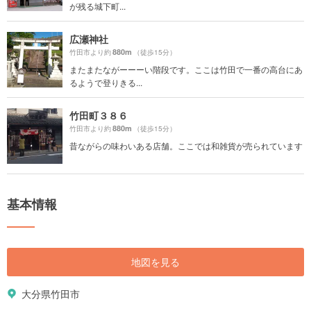
が残る城下町...
広瀬神社
880m
竹田市より約
（徒歩15分）
またまたながーーーい階段です。ここは竹田で一番の高台にあ
るようで登りきる...
竹田町３８６
880m
竹田市より約
（徒歩15分）
昔ながらの味わいある店舗。ここでは和雑貨が売られています
基本情報
地図を見る
大分県竹田市