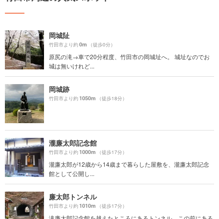
岡城阯
0m
竹田市より約
（徒歩0分）
原尻の滝→車で20分程度、竹田市の岡城址へ。 城址なのでお
城は無いけれど...
岡城跡
1050m
竹田市より約
（徒歩18分）
瀧廉太郎記念館
1000m
竹田市より約
（徒歩17分）
瀧廉太郎が12歳から14歳まで暮らした屋敷を、瀧廉太郎記念
館として公開し...
廉太郎トンネル
1010m
竹田市より約
（徒歩17分）
滝廉太郎記念館を越えたところにあるトンネル。この前にある