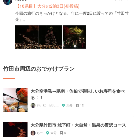
【18県目】大分の2泊3日(初投稿)
今回の旅行のきっかけとなる、年に一度2日に渡っての「竹田竹
楽」。
竹田市周辺のおでかけプラン
大分空港発→県南・佐伯で美味しいお寿司を食べ
る！！
etu_ko_☆BEPPU
大分
12
大分県竹田市 城下町・大自然・温泉の贅沢コース
ちー
大分
6