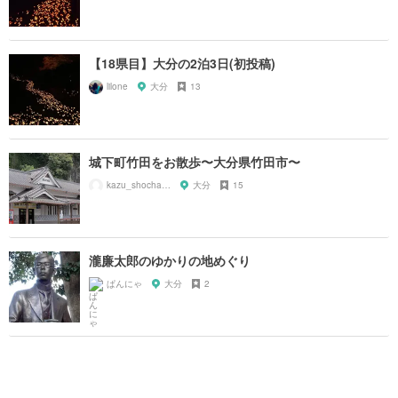
【18県目】大分の2泊3日(初投稿)
lilone
大分
13
城下町竹田をお散歩〜大分県竹田市〜
kazu_shochan0809
大分
15
瀧廉太郎のゆかりの地めぐり
ぱんにゃ
大分
2