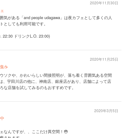
2020年11月30日
ェ
ある「and people udagawa」は夜カフェとして多くの人
トとしても利用可能です。
22:30 ドリンクL.O. 23:00)
2020年11月25日
☕️
ウソクや、かわいらしい間接照明が、落ち着く雰囲気ある空間
opleは、宇田川店の他に、神南店、銀座店があり、店舗によって店
ろな店舗を試してみるのもおすすめです。
2020年3月5日
拓中
ェなんですが、、ここだけ異空間！😳
癒されます…