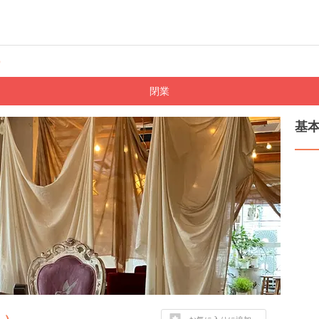
）
閉業
基