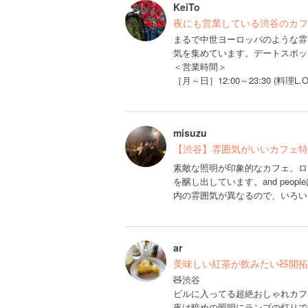
KeiTo
夜にも営業している渋谷のカフ
まるで中世ヨーロッパのような雰囲気が
気を集めています。デートスポッ
＜営業時間＞
［月～日］12:00～23:30 (料理L.O. 
misuzu
【渋谷】雰囲気がいいカフェ特集
素敵な照明が印象的なカフェ。ロ
を醸し出しています。and pe
内の雰囲気が異なるので、いろい
ar
美味しい紅茶が飲みたい🧸開
🧸渋谷
ビルに入ってる超絶おしゃれカフ
夜は暗めの照明にランプの灯りで