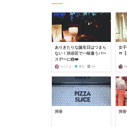
ありきたりな誕生日はつまら
女子
ない！渋谷区で一味違うバー
🍴
スデーに🎂❤️
のりたま
東京
34
mi
渋谷
渋谷