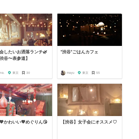
会したいお洒落ランチ🌿
*渋谷*ごはんカフェ
【渋谷〜表参道】
na.
東京
30
mayu
東京
55
💖かわいい💖めぐりん😘
【渋谷】女子会にオススメ♡