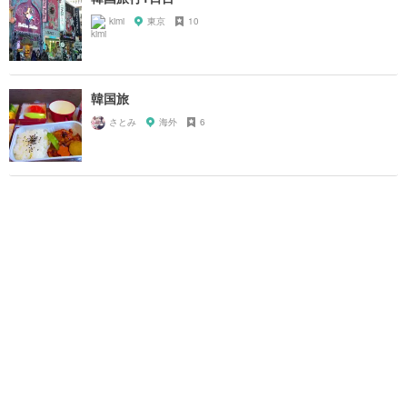
kimi
東京
10
韓国旅
さとみ
海外
6