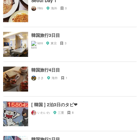
Seoul Day 1
Hiro
海外
0
韓国旅行3日目
kimi
東京
3
韓国旅行4日目
さき
海外
1
[ 韓国 ] 2泊3日のタビ❤︎
いわいわ
三重
8
韓国旅行1日目