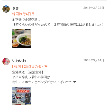
さき
2018年3月22日
韓国旅行4日目
地下鉄で金浦空港に...
18時ぐらいの便だったので、２時間前の16時には到着しました！
いわいわ
2018年3月14日
[ 韓国 ] 2泊3日のタビ❤︎
空港鉄道 【金浦空港】
平昌五輪真っ最中の韓国は、
街中にスホランとバンダビがいっぱい〜〜 ❤︎