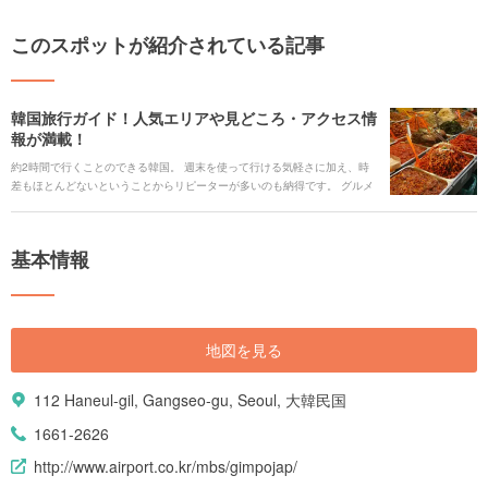
このスポットが紹介されている記事
韓国旅行ガイド！人気エリアや見どころ・アクセス情
報が満載！
約2時間で行くことのできる韓国。 週末を使って行ける気軽さに加え、時
差もほとんどないということからリピーターが多いのも納得です。 グルメ
やショッピングををはじめとする王道観光スポットはもちろん、インスタ
映えするカフェや壁などのフォトジェニックスポット、意外に知られてい
ないビーチリゾートまで韓国の旅行に関する情報を一挙ご紹介します。
基本情報
地図を見る
112 Haneul-gil, Gangseo-gu, Seoul, 大韓民国
1661-2626
http://www.airport.co.kr/mbs/gimpojap/