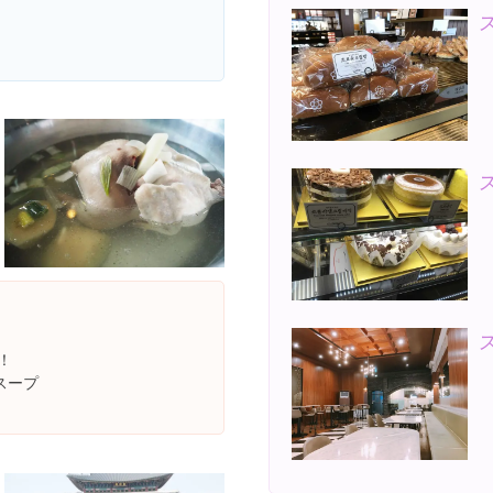
！
スープ