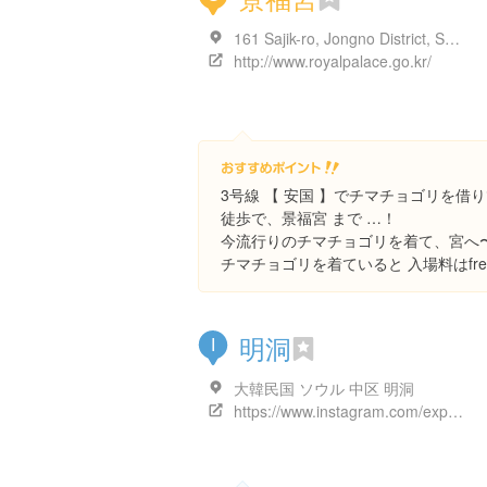
161 Sajik-ro, Jongno District, Seoul, 大韓民国
http://www.royalpalace.go.kr/
3号線 【 安国 】でチマチョゴリを借
徒歩で、景福宮 まで …！
今流行りのチマチョゴリを着て、宮へ
チマチョゴリを着ていると 入場料はfree
明洞
I
大韓民国 ソウル 中区 明洞
https://www.instagram.com/explore/locations/581487163