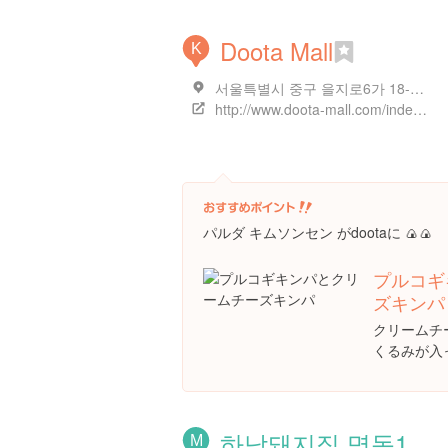
Doota Mall
K
서울특별시 중구 을지로6가 18-12, 두타몰(두산타워 내)/서울특별시 중구 장충단로 275 , 두타몰(두산타워 내)
http://www.doota-mall.com/index.do
パルダ キムソンセン がdootaに 🍙🍙
プルコギ
ズキンパ
クリームチ
くるみが入っ
하남돼지집 명동1
M