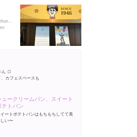
韓国 Seoul, Jung-gu, Jangchungdong 2(i)-ga, 189-5 -ga
om/
ん 🍞
て、カフェスペースも
シュークリームパン、スイート
ポテトパン
スイートポテトパンはもちもちしてて美
味しい〜