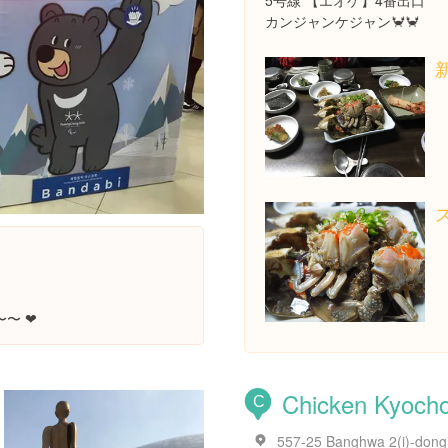
5号線 【エオゲ】4番出口
カンジャンケジャン🦀🦀
 ❤︎
Chicken Kyoch
C