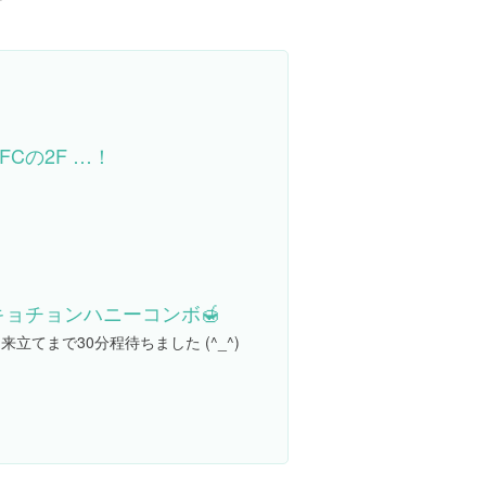
FCの2F …！
キョチョンハニーコンボ🍯
来立てまで30分程待ちました (^_^)