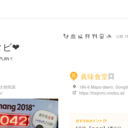
url
guide
hot
type
star
camera
home
settings
profile
print
rank
mail
lock
calendar
access
公開: 18
pet
drive
walking
cycling
nature
stroll
art
camp
history
castle
temple
cafe
gourmet
onsen
outdoor
world
public bath
shopping
タビ❤︎
heritage
kyoto
hyogo
AN !!
眞味食堂
B
ul, 大韓民国
p/
https://thejinmi.modoo.at/