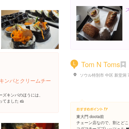
Tom N Toms
L
キンパとクリームチー
ーズキンパのほうには、
てました 🧀
東大門 doota前
チェーン店なので、割とどこ
コグマチーズプレッツェル ❤