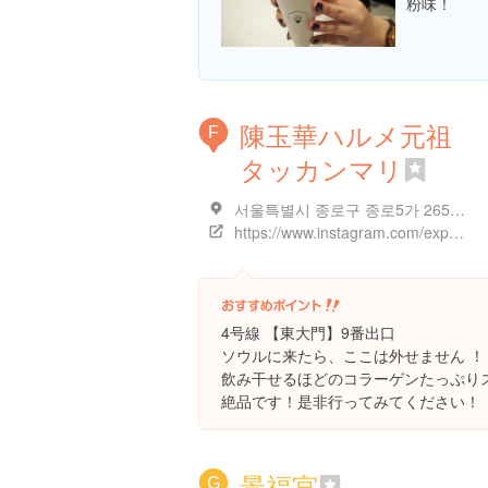
粉味！
陳玉華ハルメ元祖
F
タッカンマリ
서울특별시 종로구 종로5가 265-22/서울특별시 종로구 종로40가길 18
https://www.instagram.com/explore/locations/216965824
4号線 【東大門】9番出口
ソウルに来たら、ここは外せません ！
飲み干せるほどのコラーゲンたっぷり
絶品です！是非行ってみてください！
景福宮
G