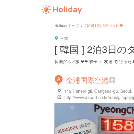
user
pin
tel
time
Holiday トップ
[ 韓国 ] 2泊3日のタビ❤︎
三重
date
child
solitary
[ 韓国 ] 2泊3日の
tokyo
kanagawa
osaka
韓国グルメ旅 ❤︎❤︎ 双子 ＋ 友達 で 行った PL
金浦国際空港
A
112 Haneul-gil, Gangseo-gu, Seo
http://www.airport.co.kr/mbs/gimpoja