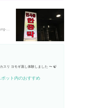
門
18-109 Euljiro 6(yuk)-ga, Jung-gu, Seoul, 大韓民国
スリ ヨモギ蒸し体験しました 〜 🍃
スポット内のおすすめ