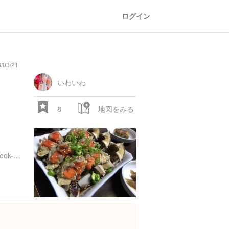
ログイン
/03/21
general
railroad
train
comic
mountain
sports
fishing
bbq
fashion
tradition
music
baby
camera
amusement
aquarium
sea
ball
baer
store
park
いわいわ
8
地図をみる
186-6 Mapo-daero, Gongdeok-dong, Mapo-gu, Seoul, 大韓民国
28.522 px