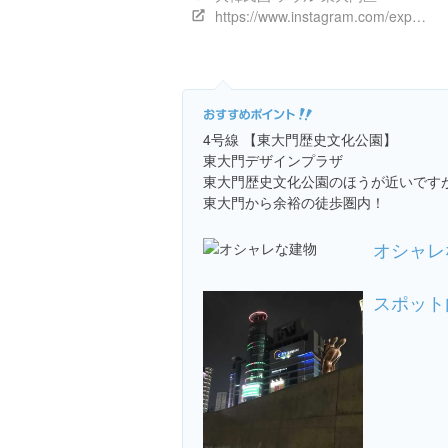
https://www.instagram.com/explore/locations/1025243146
4号線 【東大門歴史文化公園】
東大門デザインプラザ
東大門歴史文化公園のほうが近いです
東大門から余裕の徒歩圏内！
オシャレ
スポット