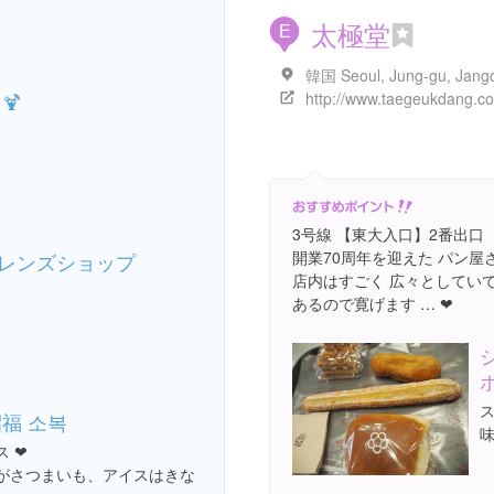
太極堂
E
http://www.taegeukdang.c
🍹
3号線 【東大入口】2番出口
開業70周年を迎えた パン屋さ
レンズショップ
店内はすごく 広々としてい
あるので寛げます … ❤︎
昭福 소복
 ❤︎
がさつまいも、アイスはきな