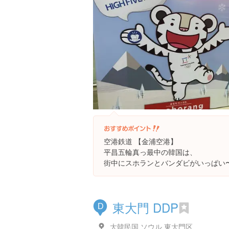
空港鉄道 【金浦空港】
平昌五輪真っ最中の韓国は、
街中にスホランとバンダビがいっぱい〜〜
東大門 DDP
D
大韓民国 ソウル 東大門区