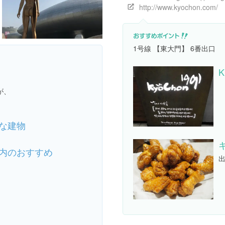
http://www.kyochon.com/
1号線 【東大門】 6番出口
K
が、
な建物
内のおすすめ
出