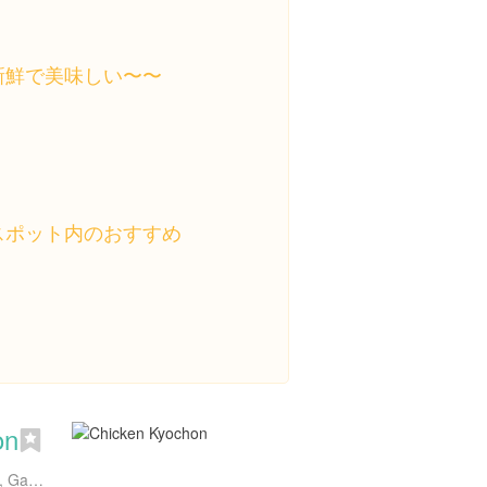
新鮮で美味しい〜〜
スポット内のおすすめ
on
557-25 Banghwa 2(i)-dong, Gangseo-gu, Seoul, 大韓民国