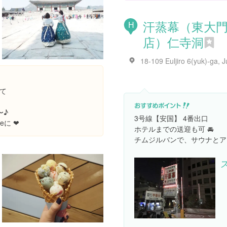
汗蒸幕（東大
H
店）仁寺洞
りて
〜♪
3号線【安国】 4番出口
に ❤︎
ホテルまでの送迎も可 🚘
チムジルバンで、サウナとアカ