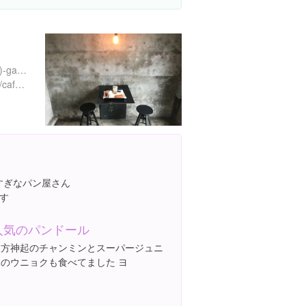
277-135 Seongsu-dong 2(i)-ga, Seongdong-gu, Seoul, 大韓民国
https://www.instagram.com/cafe.onion/
れすぎなパン屋さん
す
人気のパンドール
東方神起のチャンミンとスーパージュニ
アのウニョクも食べてました ヨ