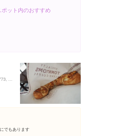
スポット内のおすすめ
ソウル特別市 中区 新堂洞 773, maxtyle 1F
にでもあります
︎