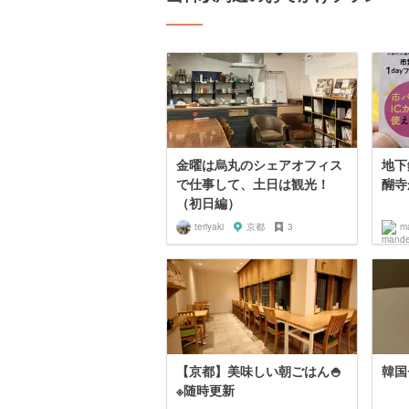
金曜は烏丸のシェアオフィス
地下
で仕事して、土日は観光！
醐寺
（初日編）
teriyaki
京都
3
m
【京都】美味しい朝ごはん🍚
韓国
※随時更新