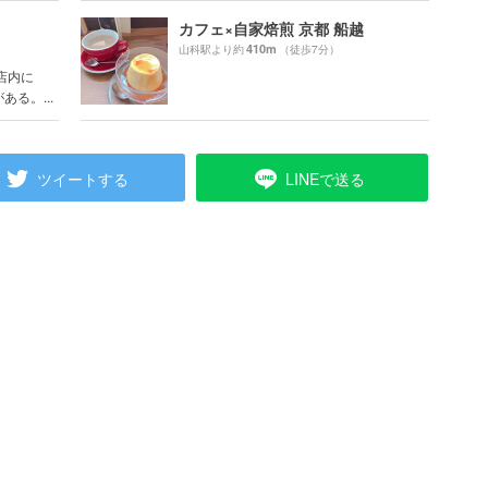
カフェ×自家焙煎 京都 船越
410m
山科駅より約
（徒歩7分）
店内に
る。...
ツイートする
LINEで送る