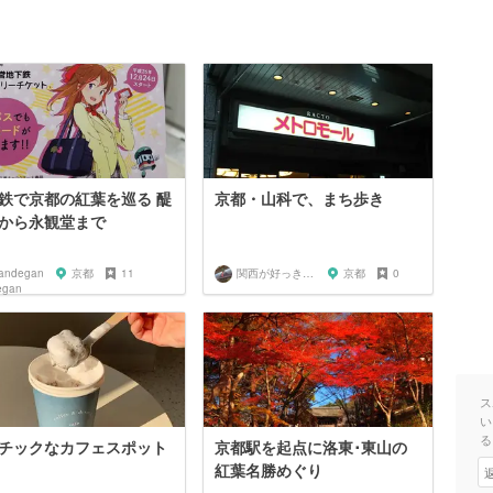
鉄で京都の紅葉を巡る 醍
京都・山科で、まち歩き
から永観堂まで
andegan
京都
11
関西が好っきゃねん
京都
0
ス
い
る
チックなカフェスポット
京都駅を起点に洛東･東山の
紅葉名勝めぐり