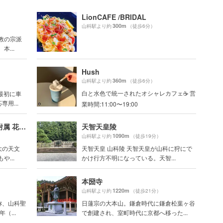
LionCAFE /BRIDAL
300m
山科駅より約
（徒歩6分）
教の宗派
...
Hush
360m
山科駅より約
（徒歩6分）
白と水色で統一されたオシャレカフェ☕️ 営
最初に車
用...
業時間:11:00〜19:00
京都大学大学院理学研究科附属 花山天文台
天智天皇陵
1090m
山科駅より約
（徒歩19分）
大の天文
天智天皇 山科陵 天智天皇が山科に狩にで
...
かけ行方不明になっている。天智...
本圀寺
1220m
山科駅より約
（徒歩21分）
称、山科聖
日蓮宗の大本山。鎌倉時代に鎌倉松葉ヶ谷
（...
で創建され、室町時代に京都へ移った...