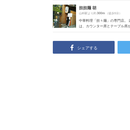
担担麺 胡
300m
山科駅より約
（徒歩5分）
中華料理「担々麺」の専門店。 
は、カウンター席とテーブル席があ
シェアする