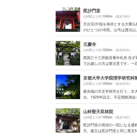
毘沙門堂
1040m
山科駅より約
（徒歩18分）
天台宗(中国を発祥とする大乗仏
のひとつ)の寺院。山号は護法山。本
元慶寺
1520m
山科駅より約
（徒歩26分）
西国三十三所観音番外札所 先ず
でお越しの方は要注意です。一応専
1920m
山科駅より約
（徒歩33分）
最先端の天文学研究を行う、京
台。1929年設立。不定期観測会もや
山科聖天双林院
1050m
山科駅より約
（徒歩18分）
毘沙門堂の塔頭の一院になる通
天。建立は毘沙門堂と同じ寛文5年