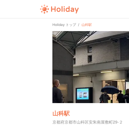
Holiday トップ
山科駅
山科駅
京都府京都市山科区安朱南屋敷町29-２