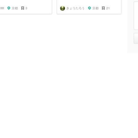
iiiii
京都
3
きょうたろう
京都
21